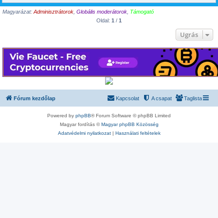
Magyarázat:
Adminisztrátorok
,
Globális moderátorok
,
Támogató
Oldal:
1
/
1
Ugrás
Fórum kezdőlap
Kapcsolat
A csapat
Taglista
Powered by
phpBB
® Forum Software © phpBB Limited
Magyar fordítás ©
Magyar phpBB Közösség
Adatvédelmi nyilatkozat
|
Használati feltételek