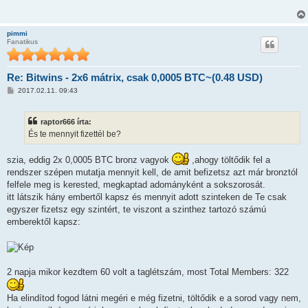
á
s
z
ó
pimmi
l
Fanatikus
á
s
Re: Bitwins - 2x6 mátrix, csak 0,0005 BTC~(0.48 USD)
H
2017.02.11. 09:43
o
z
z
raptor666 írta:
á
s
És te mennyit fizettél be?
z
ó
l
szia, eddig 2x 0,0005 BTC bronz vagyok
,ahogy töltődik fel a
á
rendszer szépen mutatja mennyit kell, de amit befizetsz azt már bronztól
s
felfele meg is kerested, megkaptad adományként a sokszorosát.
itt látszik hány embertől kapsz és mennyit adott szinteken de Te csak
egyszer fizetsz egy szintért, te viszont a szinthez tartozó számú
emberektől kapsz:
2 napja mikor kezdtem 60 volt a taglétszám, most Total Members: 322
Ha elindítod fogod látni megéri e még fizetni, töltődik e a sorod vagy nem,