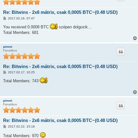
s
Re: Bitwins - 2x6 mátrix, csak 0,0005 BTC~(0.48 USD)
H
2017.02.16. 07:47
o
z
You received 0.0008 BTC
szépen dolgozik...
z
Total Members: 681
á
s
z
ó
pimmi
l
Fanatikus
á
s
Re: Bitwins - 2x6 mátrix, csak 0,0005 BTC~(0.48 USD)
H
2017.02.17. 10:25
o
z
Total Members: 743
z
á
s
z
ó
pimmi
l
Fanatikus
á
s
Re: Bitwins - 2x6 mátrix, csak 0,0005 BTC~(0.48 USD)
H
2017.02.22. 15:18
o
z
Total Members: 970
z