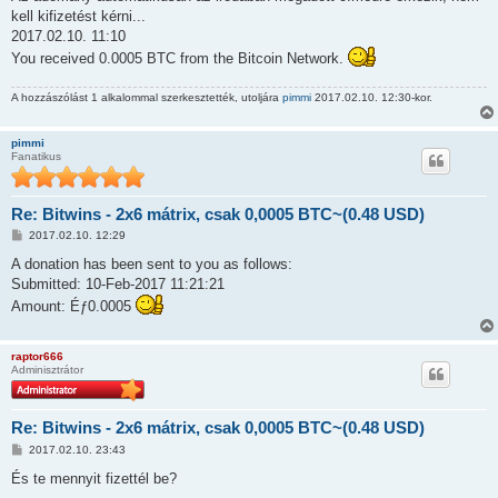
z
kell kifizetést kérni...
á
s
2017.02.10. 11:10
z
You received 0.0005 BTC from the Bitcoin Network.
ó
l
á
A hozzászólást 1 alkalommal szerkesztették, utoljára
pimmi
2017.02.10. 12:30-kor.
s
pimmi
Fanatikus
Re: Bitwins - 2x6 mátrix, csak 0,0005 BTC~(0.48 USD)
H
2017.02.10. 12:29
o
z
A donation has been sent to you as follows:
z
Submitted: 10-Feb-2017 11:21:21
á
s
Amount: Éƒ0.0005
z
ó
l
á
raptor666
s
Adminisztrátor
Re: Bitwins - 2x6 mátrix, csak 0,0005 BTC~(0.48 USD)
H
2017.02.10. 23:43
o
z
És te mennyit fizettél be?
z