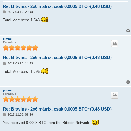
Re: Bitwins - 2x6 mátrix, csak 0,0005 BTC~(0.48 USD)
H
2017.03.12. 20:48
o
z
Total Members: 1,543
z
á
s
z
ó
pimmi
l
Fanatikus
á
s
Re: Bitwins - 2x6 mátrix, csak 0,0005 BTC~(0.48 USD)
H
2017.03.23. 14:45
o
z
Total Members: 1,796
z
á
s
z
ó
pimmi
l
Fanatikus
á
s
Re: Bitwins - 2x6 mátrix, csak 0,0005 BTC~(0.48 USD)
H
2017.12.02. 08:36
o
z
You received 0.0008 BTC from the Bitcoin Network.
z
á