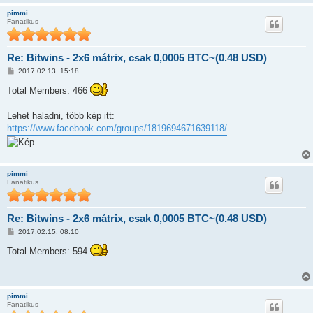
ó
pimmi
l
Fanatikus
á
s
Re: Bitwins - 2x6 mátrix, csak 0,0005 BTC~(0.48 USD)
H
2017.02.13. 15:18
o
z
Total Members: 466
z
á
s
Lehet haladni, több kép itt:
z
https://www.facebook.com/groups/1819694671639118/
ó
l
á
s
pimmi
Fanatikus
Re: Bitwins - 2x6 mátrix, csak 0,0005 BTC~(0.48 USD)
H
2017.02.15. 08:10
o
z
Total Members: 594
z
á
s
z
ó
pimmi
l
Fanatikus
á