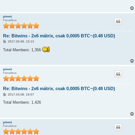
á
s
z
ó
pimmi
l
Fanatikus
á
s
Re: Bitwins - 2x6 mátrix, csak 0,0005 BTC~(0.48 USD)
H
2017.03.06. 13:13
o
z
Total Members: 1,356
z
á
s
z
ó
pimmi
l
Fanatikus
á
s
Re: Bitwins - 2x6 mátrix, csak 0,0005 BTC~(0.48 USD)
H
2017.03.08. 19:07
o
z
Total Members: 1,426
z
á
s
z
ó
pimmi
l
Fanatikus
á
s