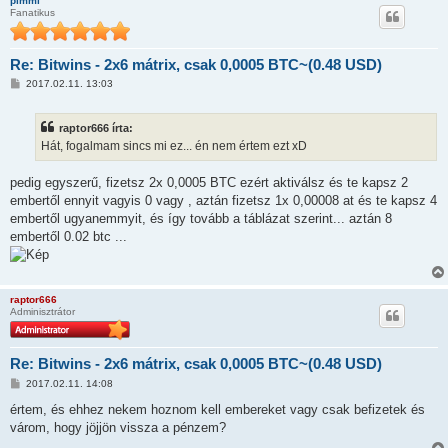
pimmi
l
Fanatikus
á
s
Re: Bitwins - 2x6 mátrix, csak 0,0005 BTC~(0.48 USD)
H
2017.02.11. 13:03
o
z
z
raptor666 írta:
á
s
Hát, fogalmam sincs mi ez... én nem értem ezt xD
z
ó
l
pedig egyszerű, fizetsz 2x 0,0005 BTC ezért aktiválsz és te kapsz 2
á
embertől ennyit vagyis 0 vagy , aztán fizetsz 1x 0,00008 at és te kapsz 4
s
embertől ugyanemmyit, és így tovább a táblázat szerint... aztán 8
embertől 0.02 btc ...
raptor666
Adminisztrátor
Re: Bitwins - 2x6 mátrix, csak 0,0005 BTC~(0.48 USD)
H
2017.02.11. 14:08
o
z
értem, és ehhez nekem hoznom kell embereket vagy csak befizetek és
z
várom, hogy jöjjön vissza a pénzem?
á
s