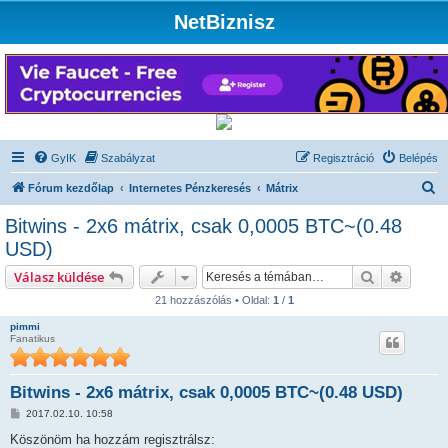
NetBiznisz
GyIK
Szabályzat
Regisztráció
Belépés
K
Fórum kezdőlap
Internetes Pénzkeresés
Mátrix
e
Bitwins - 2x6 mátrix, csak 0,0005 BTC~(0.48
r
USD)
e
Keresés
Részlet
Válasz küldése
s
21 hozzászólás • Oldal:
1
/
1
é
pimmi
s
Fanatikus
Bitwins - 2x6 mátrix, csak 0,0005 BTC~(0.48 USD)
H
2017.02.10. 10:58
o
z
Köszönöm ha hozzám regisztrálsz: