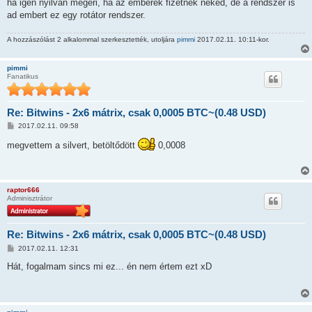
ha igen nyilván megéri, ha az emberek fizetnek neked, de a rendszer is
ad embert ez egy rotátor rendszer.
A hozzászólást 2 alkalommal szerkesztették, utoljára
pimmi
2017.02.11. 10:11-kor.
pimmi
Fanatikus
Re: Bitwins - 2x6 mátrix, csak 0,0005 BTC~(0.48 USD)
H
2017.02.11. 09:58
o
z
megvettem a silvert, betöltődött
0,0008
z
á
s
z
ó
raptor666
l
Adminisztrátor
á
s
Re: Bitwins - 2x6 mátrix, csak 0,0005 BTC~(0.48 USD)
H
2017.02.11. 12:31
o
z
Hát, fogalmam sincs mi ez... én nem értem ezt xD
z
á
s
z
ó