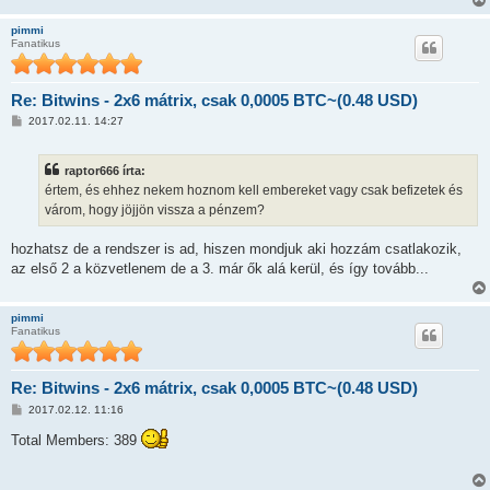
z
ó
pimmi
l
Fanatikus
á
s
Re: Bitwins - 2x6 mátrix, csak 0,0005 BTC~(0.48 USD)
H
2017.02.11. 14:27
o
z
z
raptor666 írta:
á
s
értem, és ehhez nekem hoznom kell embereket vagy csak befizetek és
z
várom, hogy jöjjön vissza a pénzem?
ó
l
á
hozhatsz de a rendszer is ad, hiszen mondjuk aki hozzám csatlakozik,
s
az első 2 a közvetlenem de a 3. már ők alá kerül, és így tovább...
pimmi
Fanatikus
Re: Bitwins - 2x6 mátrix, csak 0,0005 BTC~(0.48 USD)
H
2017.02.12. 11:16
o
z
Total Members: 389
z
á
s
z