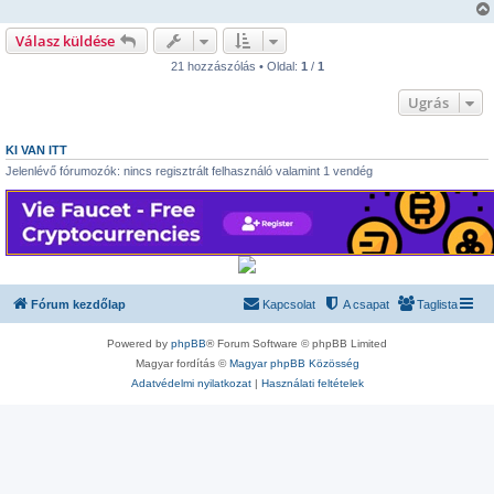
s
z
ó
Válasz küldése
l
á
21 hozzászólás • Oldal:
1
/
1
s
Ugrás
KI VAN ITT
Jelenlévő fórumozók: nincs regisztrált felhasználó valamint 1 vendég
Fórum kezdőlap
Kapcsolat
A csapat
Taglista
Powered by
phpBB
® Forum Software © phpBB Limited
Magyar fordítás ©
Magyar phpBB Közösség
Adatvédelmi nyilatkozat
|
Használati feltételek