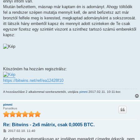
ennyi infóm van.
Miután befizettem, másnap már kaptam én is adományt. Ahogy töltődik
fel a rendszer szépen mutatja mennyit kell, de amit befizetsz azt már
bronztól felfele meg is kerested, megkaptad adományként a sokszorosát.
itt látszik hány embertől kapsz és mennyit adott szinteken de Te csak
egyszer fizetsz egy szintért viszont a szinthez tartozó számú emberektől
kapsz:
Köszönöm ha hozzám regisztrálsz:
https://bitwins.net/ref/ea12428f10
A hozzászólást 2 alkalommal szerkesztették, utoljára
pimmi
2017.02.11. 10:11-kor.
pimmi
Fanatikus
Re: Bitwins - 2x6 mátrix, csak 0,0005 BTC.
H
2017.02.10. 11:40
o
z
Az adomány automatikusan az irodában megadott címedre érkezik, nem