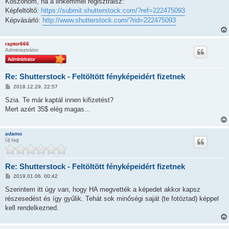
Köszönöm, ha a linkemmel regisztrálsz:
Képfeltöltő:
https://submit.shutterstock.com/?ref=222475093
Képvásárló:
http://www.shutterstock.com/?rid=222475093
raptor666
Adminisztrátor
Re: Shutterstock - Feltöltött fényképeidért fizetnek
H
2018.12.29. 22:57
o
z
Szia. Te már kaptál innen kifizetést?
z
Mert azért 35$ elég magas...
á
s
z
ó
adamo
l
Új tag
á
s
Re: Shutterstock - Feltöltött fényképeidért fizetnek
H
2019.01.06. 00:42
o
z
Szerintem itt úgy van, hogy HA megvették a képedet akkor kapsz
z
részesedést és így gyűlik. Tehát sok minőségi saját (te fotóztad) képpel
á
s
kell rendelkezned.
z
ó
l