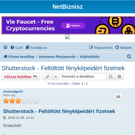
NetBiznisz
GyIK
Szabályzat
Regisztráció
Belépés
K
Fórum kezdőlap
Internetes Pénzkeresés
Képfeltöltés
e
Shutterstock - Feltöltött fényképeidért fizetnek
r
Keresés
Részlet
Válasz küldése
e
5 hozzászólás • Oldal:
1
/
1
s
clickandgo13
é
Aktív tag
s
Shutterstock - Feltöltött fényképeidért fizetnek
H
2018.12.29. 14:21
o
z
Sziasztok!
z
á