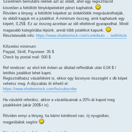
s
Szeretném bemutatni nektek azt az oldalt, ahol egy regisztrációt
z
követően a feltöltött fényképeitekért pénzt kaphattok.
ó
l
Röviden a lényeg: a feltöltött képeket az érdeklődök megvásárolhatják,
á
és ebből kapjuk mi a jutalékot. A minimum összeg, amit kaphatunk egy
s
képért, 0,25$. Ez az összeg azonban az idő elteltével gyarapodhat. Minél
magasabb kategóriába lépünk, annál több jutalékot kapunk.
Részletesebb info:
https://www.shutterstock.com/contributo ... tedArticle
Kifizetési minimum:
Paypal, Skrill, Payoneer: 35 $
Check by postal mail: 500 $
Ref rendszer: az első két évben az általad refferáltak után 0,04 $ /
letöltés jutalékot lehet kapni.
Regisztrálhatsz vásárlóként is, ekkor egy bizonyos összegért x db képet
vehetsz meg. A díjszabás itt érhető el:
https://www.shutterstock.com/hu/subscribe
Ha vásárlót referálsz, akkor a vásárlásainak a 20%-át kapod meg
jutalékként (akár 200$-t is).
Röviden ennyi a lényeg, ha bármi kérdésed van, írj nyugodtan,
megpróbálok segítni