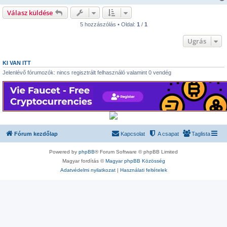
Válasz küldése
5 hozzászólás • Oldal:
1
/
1
Ugrás
KI VAN ITT
Jelenlévő fórumozók: nincs regisztrált felhasználó valamint 0 vendég
Fórum kezdőlap
Kapcsolat
A csapat
Taglista
Powered by
phpBB
® Forum Software © phpBB Limited
Magyar fordítás ©
Magyar phpBB Közösség
Adatvédelmi nyilatkozat
|
Használati feltételek