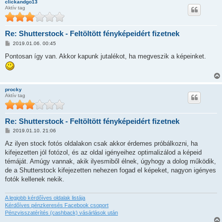
clickandgo13
á
Aktív tag
s
Re: Shutterstock - Feltöltött fényképeidért fizetnek
H
2019.01.06. 00:45
o
z
Pontosan így van. Akkor kapunk jutalékot, ha megveszik a képeinket.
z
á
s
z
ó
procky
l
Aktív tag
á
s
Re: Shutterstock - Feltöltött fényképeidért fizetnek
H
2019.01.10. 21:06
o
z
Az ilyen stock fotós oldalakon csak akkor érdemes próbálkozni, ha
z
kifejezetten jól fotózol, és az oldal igényeihez optimalizálod a képeid
á
s
témáját. Amúgy vannak, akik ilyesmiből élnek, úgyhogy a dolog működik,
z
de a Shutterstock kifejezetten nehezen fogad el képeket, nagyon igényes
ó
l
fotók kellenek nekik.
á
s
A legjobb kérdőíves oldalak listája
Kérdőíves pénzkeresés Facebook csoport
Pénzvisszatérítés (cashback) vásárlások után