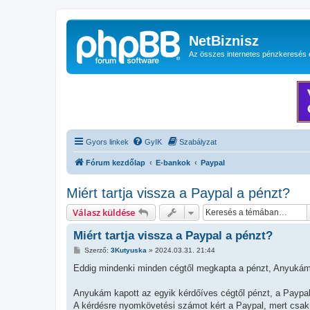
NetBiznisz
Az összes internetes pénzkeresés 
Gyors linkek
GyIK
Szabályzat
Fórum kezdőlap
E-bankok
Paypal
Miért tartja vissza a Paypal a pénzt?
Válasz küldése
Miért tartja vissza a Paypal a pénzt?
H
Szerző:
3Kutyuska
»
2024.03.31. 21:44
o
z
Eddig mindenki minden cégtől megkapta a pénzt, Anyukám i
z
á
s
Anyukám kapott az egyik kérdőíves cégtől pénzt, a Paypal í
z
A kérdésre nyomkövetési számot kért a Paypal, mert csak 
ó