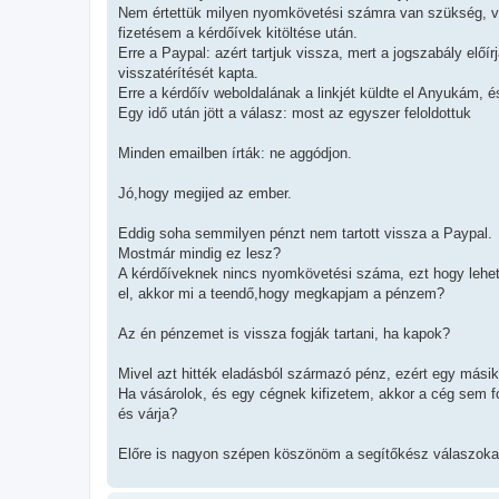
l
Nem értettük milyen nyomkövetési számra van szükség, 
á
fizetésem a kérdőívek kitöltése után.
s
Erre a Paypal: azért tartjuk vissza, mert a jogszabály előírj
visszatérítését kapta.
Erre a kérdőív weboldalának a linkjét küldte el Anyukám, és
Egy idő után jött a válasz: most az egyszer feloldottuk
Minden emailben írták: ne aggódjon.
Jó,hogy megijed az ember.
Eddig soha semmilyen pénzt nem tartott vissza a Paypal.
Mostmár mindig ez lesz?
A kérdőíveknek nincs nyomkövetési száma, ezt hogy lehet b
el, akkor mi a teendő,hogy megkapjam a pénzem?
Az én pénzemet is vissza fogják tartani, ha kapok?
Mivel azt hitték eladásból származó pénz, ezért egy másik
Ha vásárolok, és egy cégnek kifizetem, akkor a cég sem fo
és várja?
Előre is nagyon szépen köszönöm a segítőkész válaszoka