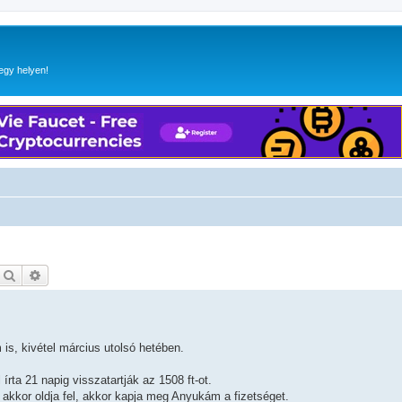
egy helyen!
Keresés
Részletes keresés
s, kivétel március utolsó hetében.
rta 21 napig visszatartják az 1508 ft-ot.
akkor oldja fel, akkor kapja meg Anyukám a fizetséget.