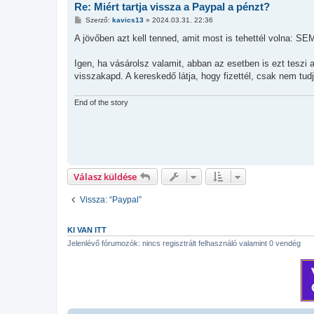
Re: Miért tartja vissza a Paypal a pénzt?
H
Szerző:
kavics13
»
2024.03.31. 22:36
o
z
A jövőben azt kell tenned, amit most is tehettél volna: 
z
á
s
Igen, ha vásárolsz valamit, abban az esetben is ezt teszi 
z
visszakapd. A kereskedő látja, hogy fizettél, csak nem tudj
ó
l
á
End of the story
s
Válasz küldése
Vissza: “Paypal”
KI VAN ITT
Jelenlévő fórumozók: nincs regisztrált felhasználó valamint 0 vendég