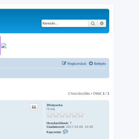
Keresés
Részletes keresés
Regisztráció
Belépés
2 hozzászólás • Oldal:
1
/
1
3Kutyuska
Új tag
Hozzászólások:
7
Csatlakozott:
2017.03.08. 10:36
K
Kapcsolat:
a
p