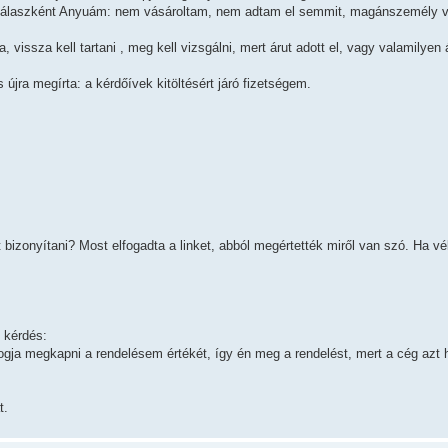
válaszként Anyuám: nem vásároltam, nem adtam el semmit, magánszemély v
a, vissza kell tartani , meg kell vizsgálni, mert árut adott el, vagy valamilyen
 újra megírta: a kérdőívek kitöltésért járó fizetségem.
izonyítani? Most elfogadta a linket, abból megértették miről van szó. Ha vé
 kérdés:
gja megkapni a rendelésem értékét, így én meg a rendelést, mert a cég azt h
t.