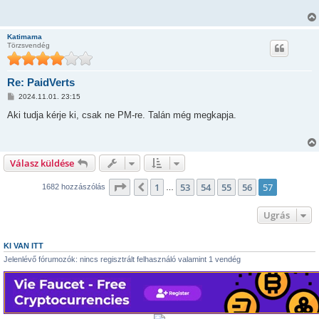
á
s
z
ó
Katimama
l
Törzsvendég
á
s
Re: PaidVerts
H
2024.11.01. 23:15
o
z
Aki tudja kérje ki, csak ne PM-re. Talán még megkapja.
z
á
s
z
ó
Válasz küldése
l
á
s
Oldal:
57
/
57
1
53
54
55
56
57
Előző
1682 hozzászólás
…
Ugrás
KI VAN ITT
Jelenlévő fórumozók: nincs regisztrált felhasználó valamint 1 vendég