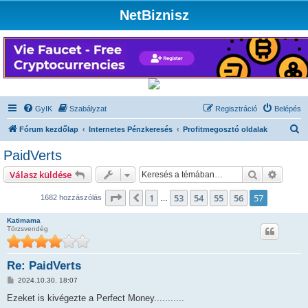
NetBiznisz
GyIK
Szabályzat
Regisztráció
Belépés
K
Fórum kezdőlap
Internetes Pénzkeresés
Profitmegosztó oldalak
e
PaidVerts
r
Keresés
Részlet
Válasz küldése
e
s
Oldal:
57
/
57
1
53
54
55
56
57
Előző
1682 hozzászólás
…
é
Katimama
s
Törzsvendég
Re: PaidVerts
H
2024.10.30. 18:07
o
z
Ezeket is kivégezte a Perfect Money...........
z