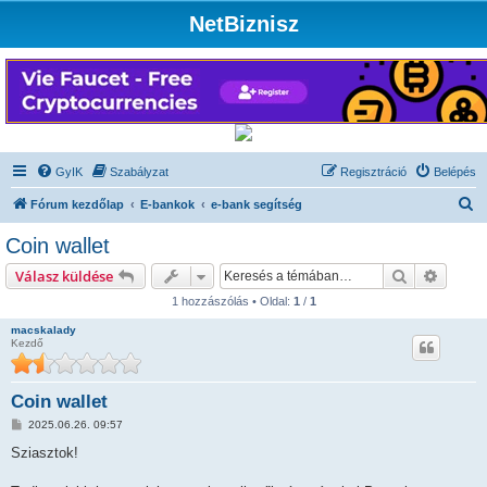
NetBiznisz
GyIK
Szabályzat
Regisztráció
Belépés
K
Fórum kezdőlap
E-bankok
e-bank segítség
e
Coin wallet
r
Keresés
Részlet
Válasz küldése
e
1 hozzászólás • Oldal:
1
/
1
s
macskalady
é
Kezdő
s
Coin wallet
H
2025.06.26. 09:57
o
z
Sziasztok!
z
á