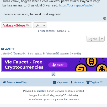
s
Tudja valaki, hogyan lehet a coin walletről pénzt átrakni Paypalra vagy
z
bankszámlára. Erről az oldalról van szó:
https://coin.space/wallet/
ó
l
á
Előre is köszönöm, ha valaki tud segíteni!
s
Válasz küldése
1 hozzászólás • Oldal:
1
/
1
Ugrás
KI VAN ITT
Jelenlévő fórumozók: nincs regisztrált felhasználó valamint 0 vendég
Fórum kezdőlap
Kapcsolat
A csapat
Taglista
Powered by
phpBB
® Forum Software © phpBB Limited
Magyar fordítás ©
Magyar phpBB Közösség
Adatvédelmi nyilatkozat
|
Használati feltételek