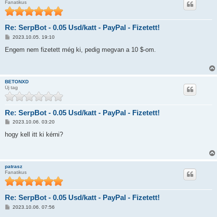
Fanatikus
Re: SerpBot - 0.05 Usd/katt - PayPal - Fizetett!
H
2023.10.05. 19:10
o
z
Engem nem fizetett még ki, pedig megvan a 10 $-om.
z
á
s
z
ó
BETONXD
l
Új tag
á
s
Re: SerpBot - 0.05 Usd/katt - PayPal - Fizetett!
H
2023.10.06. 03:20
o
z
hogy kell itt ki kérni?
z
á
s
z
ó
patrasz
l
Fanatikus
á
s
Re: SerpBot - 0.05 Usd/katt - PayPal - Fizetett!
H
2023.10.06. 07:56
o