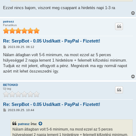
l
á
Ezzel nincs bajom, viszont meg csappant a hirdetés napi 1-3 ra
s
patrasz
Fanatikus
Re: SerpBot - 0.05 Usd/katt - PayPal - Fizetett!
H
2023.09.25. 06:12
o
z
Nálam átlagban volt 5-6 minimum, na most ezzel az 5 perces
z
hülyeséggel 2 napja lement 1 hirdetésre + felemelt kifizetési minimum.
á
s
Tudjuk ez mit jelent, elfogyott a pénz. Megnézek ma egy normál napot
z
azért mit lehet összeszedni így.
ó
l
á
s
BETONXD
Új tag
Re: SerpBot - 0.05 Usd/katt - PayPal - Fizetett!
H
2023.09.25. 10:44
o
z
z
patrasz
írta:
á
s
Nálam átlagban volt 5-6 minimum, na most ezzel az 5 perces
z
hülyeséggel 2 napja lement 1 hirdetésre + felemelt kifizetési minimum.
ó