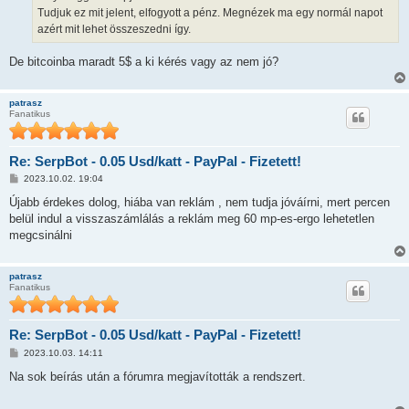
l
Tudjuk ez mit jelent, elfogyott a pénz. Megnézek ma egy normál napot
á
azért mit lehet összeszedni így.
s
De bitcoinba maradt 5$ a ki kérés vagy az nem jó?
patrasz
Fanatikus
Re: SerpBot - 0.05 Usd/katt - PayPal - Fizetett!
H
2023.10.02. 19:04
o
z
Újabb érdekes dolog, hiába van reklám , nem tudja jóváírni, mert percen
z
belül indul a visszaszámlálás a reklám meg 60 mp-es-ergo lehetetlen
á
s
megcsinálni
z
ó
l
patrasz
á
Fanatikus
s
Re: SerpBot - 0.05 Usd/katt - PayPal - Fizetett!
H
2023.10.03. 14:11
o
z
Na sok beírás után a fórumra megjavították a rendszert.
z
á
s