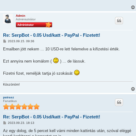
á
s
z
ó
Admin
l
Adminisztrátor
á
s
Re: SerpBot - 0.05 Usd/katt - PayPal - Fizetett!
H
2023.09.15. 09:36
o
z
Emailben jött nekem ... 10 USD-re lett felemelve a kifizetési érték.
z
á
s
Ezt annyira nem komálom (
) ... de lássuk.
z
ó
l
Fizetni fizet, reméljük tartja jó szokását
á
s
Köszönöm!
patrasz
Fanatikus
Re: SerpBot - 0.05 Usd/katt - PayPal - Fizetett!
H
2023.09.23. 18:13
o
z
Az egy dolog, de 5 percet kell várni minden kattintás után, szóval eléggé
z