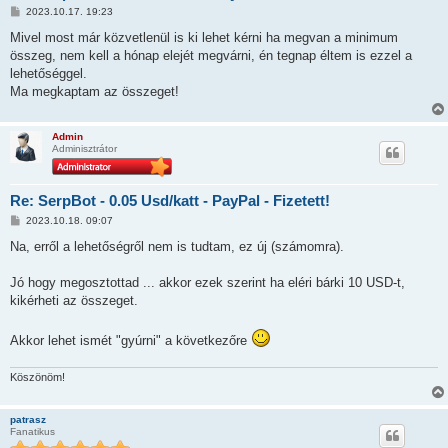
H
2023.10.17. 19:23
o
z
Mivel most már közvetlenül is ki lehet kérni ha megvan a minimum
z
összeg, nem kell a hónap elejét megvárni, én tegnap éltem is ezzel a
á
s
lehetőséggel.
z
Ma megkaptam az összeget!
ó
l
á
s
Admin
Adminisztrátor
Re: SerpBot - 0.05 Usd/katt - PayPal - Fizetett!
H
2023.10.18. 09:07
o
z
Na, erről a lehetőségről nem is tudtam, ez új (számomra).
z
á
s
Jó hogy megosztottad ... akkor ezek szerint ha eléri bárki 10 USD-t,
z
kikérheti az összeget.
ó
l
á
Akkor lehet ismét "gyúrni" a következőre
s
Köszönöm!
patrasz
Fanatikus