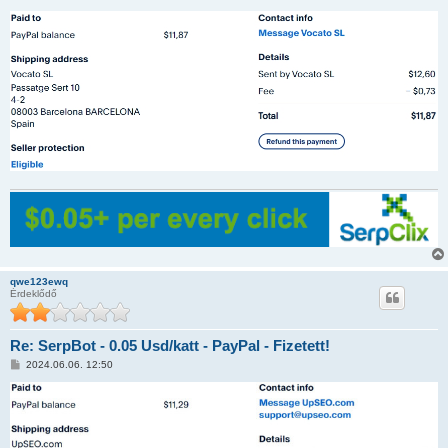
o
z
z
á
s
z
ó
l
á
s
qwe123ewq
Érdeklődő
Re: SerpBot - 0.05 Usd/katt - PayPal - Fizetett!
H
2024.06.06. 12:50
o
z
z
á
s
z
ó