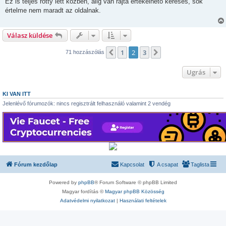
Ez is teljes rotty lett közben, alig van rajta értékelhető keresés, sok
z
értelme nem maradt az oldalnak.
á
s
z
ó
Válasz küldése
l
á
s
1
2
3
Előző
Következő
71 hozzászólás
Ugrás
KI VAN ITT
Jelenlévő fórumozók: nincs regisztrált felhasználó valamint 2 vendég
Fórum kezdőlap
Kapcsolat
A csapat
Taglista
Powered by
phpBB
® Forum Software © phpBB Limited
Magyar fordítás ©
Magyar phpBB Közösség
Adatvédelmi nyilatkozat
|
Használati feltételek