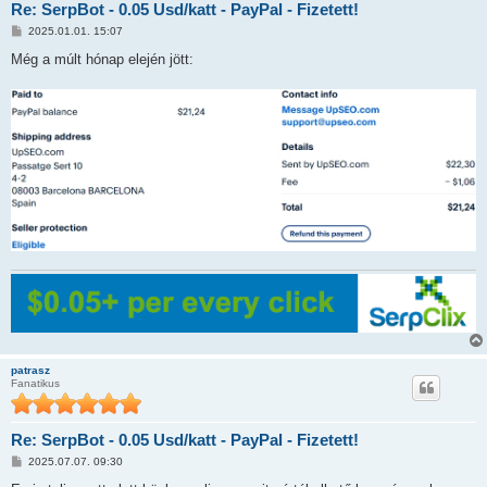
Re: SerpBot - 0.05 Usd/katt - PayPal - Fizetett!
H
2025.01.01. 15:07
o
z
Még a múlt hónap elején jött:
z
á
s
z
ó
l
á
s
patrasz
Fanatikus
Re: SerpBot - 0.05 Usd/katt - PayPal - Fizetett!
H
2025.07.07. 09:30
o
z