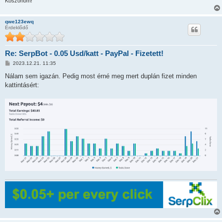
ó
Köszönöm!
l
á
s
qwe123ewq
Érdeklődő
Re: SerpBot - 0.05 Usd/katt - PayPal - Fizetett!
H
2023.12.21. 11:35
o
z
Nálam sem igazán. Pedig most érné meg mert duplán fizet minden
z
kattintásért:
á
s
z
ó
l
á
s