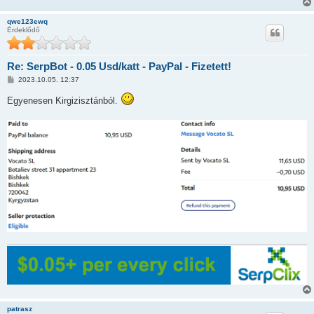
z
ó
qwe123ewq
l
Érdeklődő
á
s
Re: SerpBot - 0.05 Usd/katt - PayPal - Fizetett!
H
2023.10.05. 12:37
o
z
Egyenesen Kirgizisztánból.
z
á
s
z
ó
l
á
s
patrasz