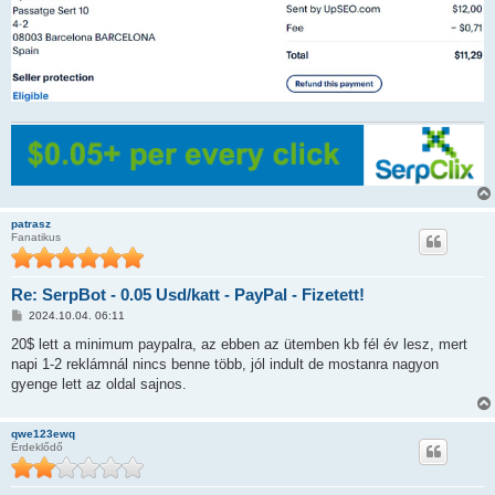
l
á
s
patrasz
Fanatikus
Re: SerpBot - 0.05 Usd/katt - PayPal - Fizetett!
H
2024.10.04. 06:11
o
z
20$ lett a minimum paypalra, az ebben az ütemben kb fél év lesz, mert
z
napi 1-2 reklámnál nincs benne több, jól indult de mostanra nagyon
á
s
gyenge lett az oldal sajnos.
z
ó
l
qwe123ewq
á
Érdeklődő
s