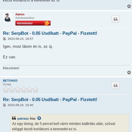
kezdi korlátozni a keresetet ez is.
á
s
z
ó
Admin
l
Adminisztrátor
á
s
Re: SerpBot - 0.05 Usd/katt - PayPal - Fizetett!
H
2023.09.23. 19:57
o
z
Igen, most látom én is, ez új.
z
á
s
Ez van.
z
ó
l
Köszönöm!
á
s
BETONXD
Új tag
Re: SerpBot - 0.05 Usd/katt - PayPal - Fizetett!
H
2023.09.24. 15:40
o
z
z
patrasz
írta:
á
s
Az egy dolog, de 5 percet kell várni minden kattintás után, szóval
z
eléggé kezdi korlátozni a keresetet ez is.
ó