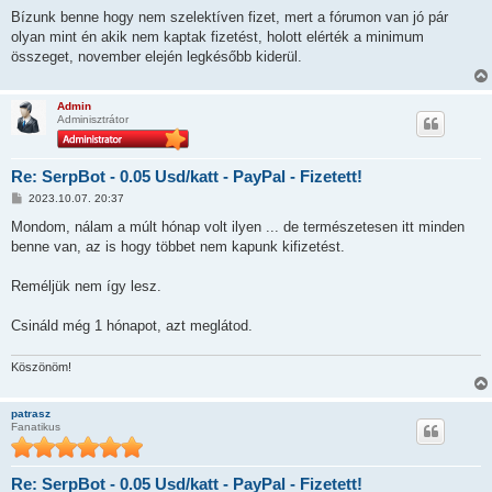
o
z
Bízunk benne hogy nem szelektíven fizet, mert a fórumon van jó pár
z
olyan mint én akik nem kaptak fizetést, holott elérték a minimum
á
s
összeget, november elején legkésőbb kiderül.
z
ó
l
á
Admin
s
Adminisztrátor
Re: SerpBot - 0.05 Usd/katt - PayPal - Fizetett!
H
2023.10.07. 20:37
o
z
Mondom, nálam a múlt hónap volt ilyen ... de természetesen itt minden
z
benne van, az is hogy többet nem kapunk kifizetést.
á
s
z
Reméljük nem így lesz.
ó
l
á
Csináld még 1 hónapot, azt meglátod.
s
Köszönöm!
patrasz
Fanatikus
Re: SerpBot - 0.05 Usd/katt - PayPal - Fizetett!