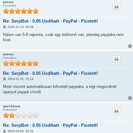
patrasz
Fanatikus
Re: SerpBot - 0.05 Usd/katt - PayPal - Fizetett!
H
2023.12.23. 08:38
o
z
Nálam van 5-8 naponta, csak egy bökkenő van, jelenleg paypalra nem
z
fizet.
á
s
z
ó
patrasz
l
Fanatikus
á
s
Re: SerpBot - 0.05 Usd/katt - PayPal - Fizetett!
H
2024.01.01. 15:14
o
z
Most viszont automatikusan kifizetett paypalra, a régi megszokott
z
spanyol paypal címről.
á
s
z
ó
qwe123ewq
l
Érdeklődő
á
s
Re: SerpBot - 0.05 Usd/katt - PayPal - Fizetett!
H
2024.03.05. 20:33