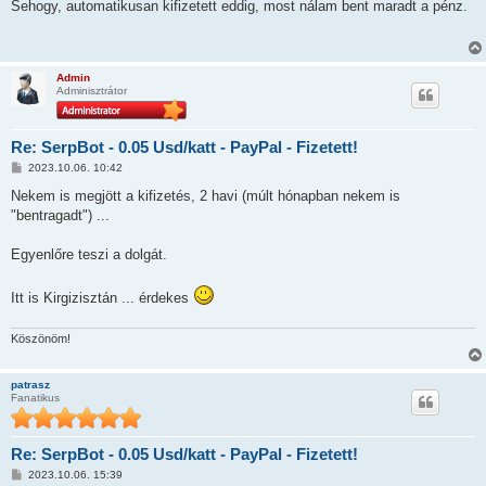
z
Sehogy, automatikusan kifizetett eddig, most nálam bent maradt a pénz.
z
á
s
z
ó
Admin
l
Adminisztrátor
á
s
Re: SerpBot - 0.05 Usd/katt - PayPal - Fizetett!
H
2023.10.06. 10:42
o
z
Nekem is megjött a kifizetés, 2 havi (múlt hónapban nekem is
z
"bentragadt") ...
á
s
z
Egyenlőre teszi a dolgát.
ó
l
á
Itt is Kirgizisztán ... érdekes
s
Köszönöm!
patrasz
Fanatikus
Re: SerpBot - 0.05 Usd/katt - PayPal - Fizetett!
H
2023.10.06. 15:39