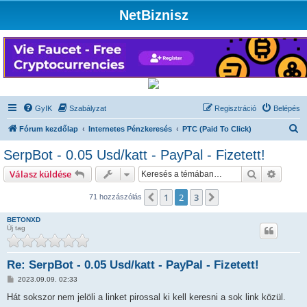
NetBiznisz
GyIK
Szabályzat
Regisztráció
Belépés
K
Fórum kezdőlap
Internetes Pénzkeresés
PTC (Paid To Click)
e
SerpBot - 0.05 Usd/katt - PayPal - Fizetett!
r
Keresés
Részlet
Válasz küldése
e
s
1
2
3
Előző
Következő
71 hozzászólás
é
BETONXD
s
Új tag
Re: SerpBot - 0.05 Usd/katt - PayPal - Fizetett!
H
2023.09.09. 02:33
o
z
Hát sokszor nem jelöli a linket pirossal ki kell keresni a sok link közül.
z