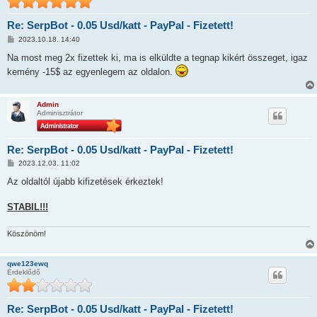
Re: SerpBot - 0.05 Usd/katt - PayPal - Fizetett!
H
2023.10.18. 14:40
o
z
Na most meg 2x fizettek ki, ma is elküldte a tegnap kikért összeget, igaz
z
kemény -15$ az egyenlegem az oldalon.
á
s
z
ó
Admin
l
Adminisztrátor
á
s
Re: SerpBot - 0.05 Usd/katt - PayPal - Fizetett!
H
2023.12.03. 11:02
o
z
Az oldaltól újabb kifizetések érkeztek!
z
á
s
STABIL!!!
z
ó
l
Köszönöm!
á
s
qwe123ewq
Érdeklődő
Re: SerpBot - 0.05 Usd/katt - PayPal - Fizetett!