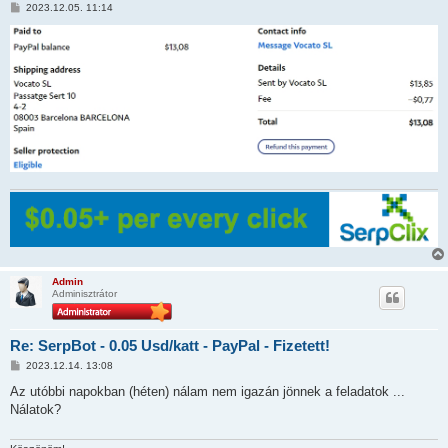
H
2023.12.05. 11:14
o
z
z
á
s
z
ó
l
á
s
Admin
Adminisztrátor
Re: SerpBot - 0.05 Usd/katt - PayPal - Fizetett!
H
2023.12.14. 13:08
o
z
Az utóbbi napokban (héten) nálam nem igazán jönnek a feladatok ...
z
Nálatok?
á
s
z