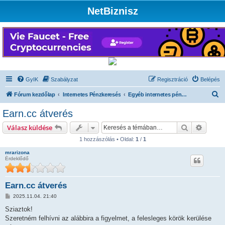
NetBiznisz
GyIK
Szabályzat
Regisztráció
Belépés
K
Fórum kezdőlap
Internetes Pénzkeresés
Egyéb internetes pénzkeresési módszerek
e
Earn.cc átverés
r
Keresés
Részlet
Válasz küldése
e
1 hozzászólás • Oldal:
1
/
1
s
mrarizona
é
Érdeklődő
s
Earn.cc átverés
H
2025.11.04. 21:40
o
z
Sziaztok!
z
Szeretném felhívni az alábbira a figyelmet, a felesleges körök kerülése
á