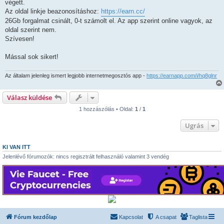
s
végett.
z
Az oldal linkje beazonosításhoz:
https://earn.cc/
ó
l
26Gb forgalmat csinált, 0-t számolt el. Az app szerint online vagyok, az
á
oldal szerint nem.
s
Szívesen!
Mással sok sikert!
Az általam jelenleg ismert legjobb internetmegosztós app -
https://earnapp.com/i/hq8glnr
Válasz küldése
1 hozzászólás • Oldal:
1
/
1
Ugrás
KI VAN ITT
Jelenlévő fórumozók: nincs regisztrált felhasználó valamint 3 vendég
Fórum kezdőlap
Kapcsolat
A csapat
Taglista