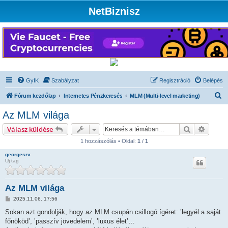
NetBiznisz
GyIK
Szabályzat
Regisztráció
Belépés
K
Fórum kezdőlap
Internetes Pénzkeresés
MLM (Multi-level marketing)
e
Az MLM világa
r
Keresés
Részlet
Válasz küldése
e
1 hozzászólás • Oldal:
1
/
1
s
georgesrv
é
Új tag
s
Az MLM világa
H
2025.11.06. 17:56
o
z
Sokan azt gondolják, hogy az MLM csupán csillogó ígéret: ’legyél a saját
z
főnököd’, ’passzív jövedelem’, ’luxus élet’…
á