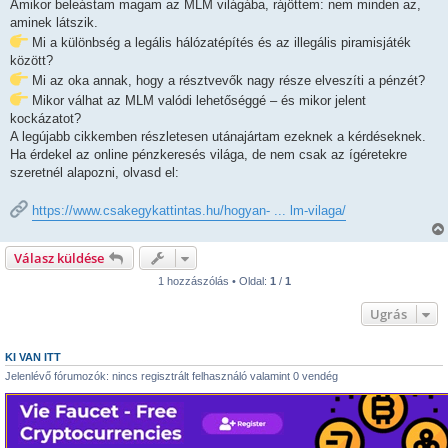
s
Amikor beleástam magam az MLM világába, rájöttem: nem minden az,
z
aminek látszik.
ó
l
Mi a különbség a legális hálózatépítés és az illegális piramisjáték
á
között?
s
Mi az oka annak, hogy a résztvevők nagy része elveszíti a pénzét?
Mikor válhat az MLM valódi lehetőséggé – és mikor jelent
kockázatot?
A legújabb cikkemben részletesen utánajártam ezeknek a kérdéseknek.
Ha érdekel az online pénzkeresés világa, de nem csak az ígéretekre
szeretnél alapozni, olvasd el:
https://www.csakegykattintas.hu/hogyan- ... lm-vilaga/
Válasz küldése
1 hozzászólás • Oldal:
1
/
1
Ugrás
KI VAN ITT
Jelenlévő fórumozók: nincs regisztrált felhasználó valamint 0 vendég