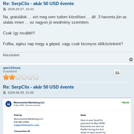
Re: SerpClix - akár 50 USD évente
H
2026.05.07. 15:43
o
z
Na, gratulálok ... ezt meg sem tudom közelíteni ... ált. 3 havonta jön az
z
utalás innen ... ez nagyon jó eredmény szerintem.
á
s
z
Csak így tovább!!!
ó
l
á
Fullba, egész nap megy a géped, vagy csak bizonyos időközönként?
s
Köszönöm!
qwe123ewq
Érdeklődő
Re: SerpClix - akár 50 USD évente
H
2026.06.05. 21:00
o
z
z
á
s
z
ó
l
á
s