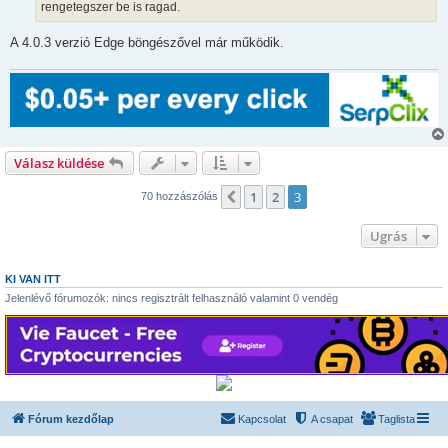
rengetegszer be is ragad.
ó
l
á
A 4.0.3 verzió Edge böngészővel már működik.
s
Válasz küldése
1
2
3
Előző
70 hozzászólás
Ugrás
KI VAN ITT
Jelenlévő fórumozók: nincs regisztrált felhasználó valamint 0 vendég
Fórum kezdőlap
Kapcsolat
A csapat
Taglista