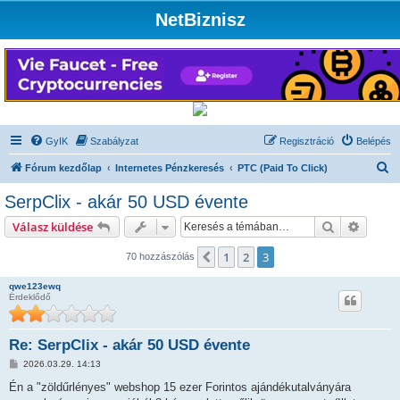
NetBiznisz
GyIK
Szabályzat
Regisztráció
Belépés
K
Fórum kezdőlap
Internetes Pénzkeresés
PTC (Paid To Click)
e
SerpClix - akár 50 USD évente
r
Keresés
Részlet
Válasz küldése
e
s
1
2
3
Előző
70 hozzászólás
é
qwe123ewq
s
Érdeklődő
Re: SerpClix - akár 50 USD évente
H
2026.03.29. 14:13
o
z
Én a "zöldűrlényes" webshop 15 ezer Forintos ajándékutalványára
z