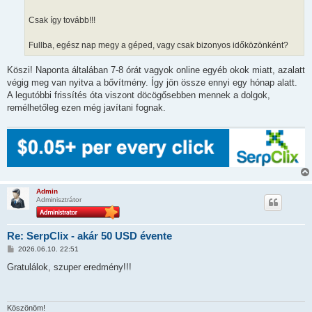
l
á
Csak így tovább!!!
s
Fullba, egész nap megy a géped, vagy csak bizonyos időközönként?
Köszi! Naponta általában 7-8 órát vagyok online egyéb okok miatt, azalatt
végig meg van nyitva a bővítmény. Így jön össze ennyi egy hónap alatt.
A legutóbbi frissítés óta viszont döcögősebben mennek a dolgok,
remélhetőleg ezen még javítani fognak.
Admin
Adminisztrátor
Re: SerpClix - akár 50 USD évente
H
2026.06.10. 22:51
o
z
Gratulálok, szuper eredmény!!!
z
á
s
z
ó
Köszönöm!