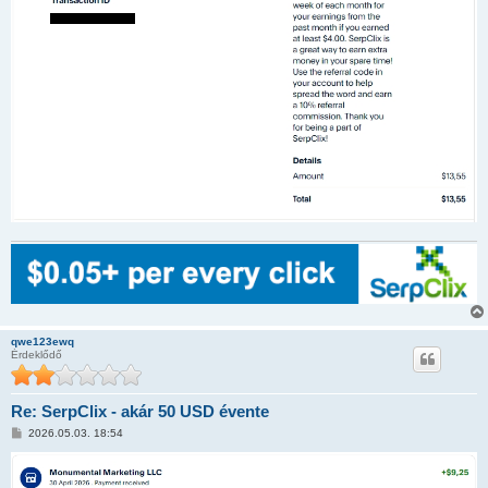
qwe123ewq
Érdeklődő
Re: SerpClix - akár 50 USD évente
H
2026.05.03. 18:54
o
z
z
á