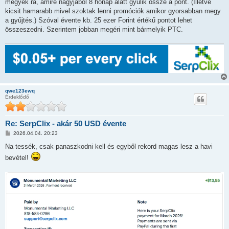
megyek rá, amire nagyjából 8 hónap alatt gyűlik össze a pont. (Illetve
á
s
kicsit hamarabb mivel szoktak lenni promóciók amikor gyorsabban megy
z
a gyűjtés.) Szóval évente kb. 25 ezer Forint értékű pontot lehet
ó
l
összeszedni. Szerintem jobban megéri mint bármelyik PTC.
á
s
qwe123ewq
Érdeklődő
Re: SerpClix - akár 50 USD évente
H
2026.04.04. 20:23
o
z
Na tessék, csak panaszkodni kell és egyből rekord magas lesz a havi
z
bevétel!
á
s
z
ó
l
á
s