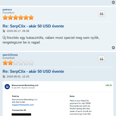
l
á
s
patrasz
Fanatikus
Re: SerpClix - akár 50 USD évente
H
2026.06.17. 09:38
o
z
Új frissítés egy katasztrófa, nálam most speciel meg sem nyílik,
z
rengetegszer be is ragad.
á
s
z
ó
qwe123ewq
l
Érdeklődő
á
s
Re: SerpClix - akár 50 USD évente
H
2026.08.01. 12:25
o
z
z
á
s
z
ó
l
á
s