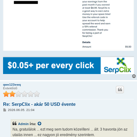
qwe123ewq
Érdeklődő
Re: SerpClix - akár 50 USD évente
H
2026.06.05. 21:04
o
z
z
Admin
írta:
á
s
Na, gratulálok ... ezt meg sem tudom közelíteni ... ált. 3 havonta jön az
z
utalás innen ... ez nagyon jó eredmény szerintem.
ó