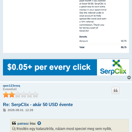
qwe123ewq
Érdeklődő
Re: SerpClix - akár 50 USD évente
H
2026.08.01. 12:26
o
z
z
patrasz
írta:
á
s
Új frissítés egy katasztrófa, nálam most speciel meg sem nyílik,
z