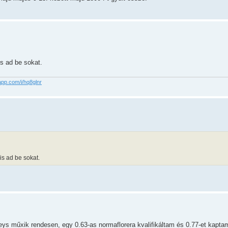
s ad be sokat.
app.com/i/hq8glnr
is ad be sokat.
ys műxik rendesen, egy 0.63-as normaflorera kvalifikáltam és 0.77-et kapta