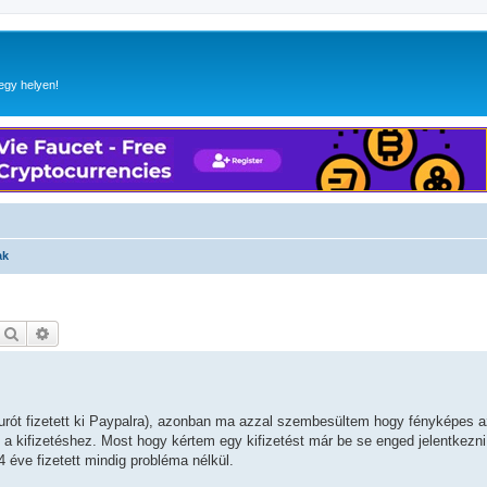
egy helyen!
ak
Keresés
Részletes keresés
urót fizetett ki Paypalra), azonban ma azzal szembesültem hogy fényképes a
 a kifizetéshez. Most hogy kértem egy kifizetést már be se enged jelentkezni
éve fizetett mindig probléma nélkül.