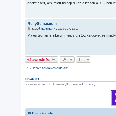
z
értékelésért, ami miatt holnap 9-kor jó leszek a 0.12 bónus
á
s
z
ó
l
á
s
Re: ySense.com
H
Szerző:
hangman
»
2026.06.17. 12:03
o
z
Ma és tegnap is sikerült megcsípni 1-1 kérdőívet és mind
z
á
s
z
ó
l
á
Válasz küldése
s
Vissza: “Kérdőíves oldalak”
KI VAN ITT
Jelenlévő fórumozók:
Amazon [Bot]
valamint 0 vendég
Fórum kezdőlap