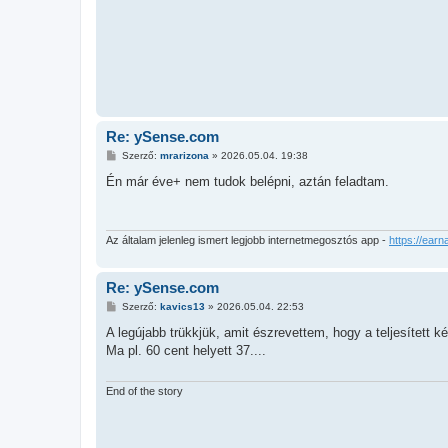
l
á
s
Re: ySense.com
H
Szerző:
mrarizona
»
2026.05.04. 19:38
o
z
Én már éve+ nem tudok belépni, aztán feladtam.
z
á
s
z
ó
Az általam jelenleg ismert legjobb internetmegosztós app -
https://earn
l
á
s
Re: ySense.com
H
Szerző:
kavics13
»
2026.05.04. 22:53
o
z
A legújabb trükkjük, amit észrevettem, hogy a teljesített ké
z
Ma pl. 60 cent helyett 37....
á
s
z
ó
End of the story
l
á
s