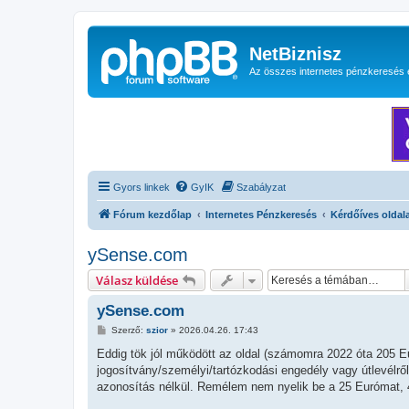
NetBiznisz
Az összes internetes pénzkeresés 
Gyors linkek
GyIK
Szabályzat
Fórum kezdőlap
Internetes Pénzkeresés
Kérdőíves oldal
ySense.com
Válasz küldése
ySense.com
H
Szerző:
szior
»
2026.04.26. 17:43
o
z
Eddig tök jól működött az oldal (számomra 2022 óta 205 E
z
jogosítvány/személyi/tartózkodási engedély vagy útlevélről
á
s
azonosítás nélkül. Remélem nem nyelik be a 25 Eurómat, 4 
z
ó