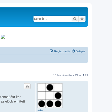
Keresés
Részletes keresés
Regisztráció
Belépés
13 hozzászólás • Oldal:
1
/
1
zonosítást kér
 az előbb említett
szior