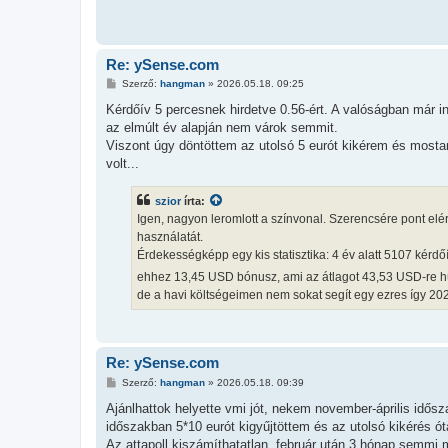
Re: ySense.com
H
Szerző:
hangman
»
2026.05.18. 09:25
o
z
Kérdőív 5 percesnek hirdetve 0.56-ért. A valóságban már indí
z
az elmúlt év alapján nem várok semmit.
á
s
Viszont úgy döntöttem az utolsó 5 eurót kikérem és mostant
z
volt...
ó
l
á
szior
írta:
s
Igen, nagyon leromlott a színvonal. Szerencsére pont elér
használatát.
Érdekességképp egy kis statisztika: 4 év alatt 5107 kérdő
ehhez 13,45 USD bónusz, ami az átlagot 43,53 USD-re hú
de a havi költségeimen nem sokat segít egy ezres így 20
Re: ySense.com
H
Szerző:
hangman
»
2026.05.18. 09:39
o
z
Ajánlhattok helyette vmi jót, nekem november-április idős
z
időszakban 5*10 eurót kigyűjtöttem és az utolsó kikérés ót
á
s
Az attapoll kiszámíthatatlan, február után 3 hónap semmi 