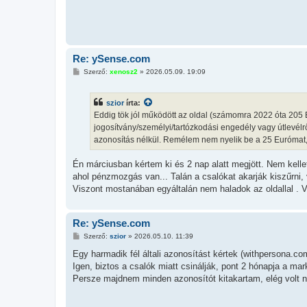
Re: ySense.com
H
Szerző:
xenosz2
»
2026.05.09. 19:09
o
z
z
szior
írta:
á
s
Eddig tök jól működött az oldal (számomra 2022 óta 205 
z
jogosítvány/személyi/tartózkodási engedély vagy útlevélrő
ó
l
azonosítás nélkül. Remélem nem nyelik be a 25 Eurómat, 
á
s
Én márciusban kértem ki és 2 nap alatt megjött. Nem kell
ahol pénzmozgás van... Talán a csalókat akarják kiszűrni,
Viszont mostanában egyáltalán nem haladok az oldallal . V
Re: ySense.com
H
Szerző:
szior
»
2026.05.10. 11:39
o
z
Egy harmadik fél általi azonosítást kértek (withpersona.co
z
Igen, biztos a csalók miatt csinálják, pont 2 hónapja a m
á
s
Persze majdnem minden azonosítót kitakartam, elég volt n
z
ó
l