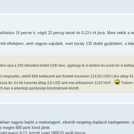
táskor 15 percet ír, végül 22 percig tartott és 0.22-t írt jóvá. Ment nekik a 
ól elfelejtem, amit nagyon sajnálok, mert tavaly 132 dodót gyűjtöttem, a tel
tem újra a 25€ kifizetési limitet USD-ben, úgyhogy ki is kértem és ezzel én is befej
ív megnyitás, ebből 668 befejezett ami fizetett összesen 216,83 USD-t (évi átlag 43
zza fel. Ez kb havonta átlag 3,6 USD ami mai árfolyamon 1120 HUF...
Tudom s
26-ban a jelenlegi gazdasági körülmények között.
zakban nagyon bejött a marketagent, sikerült rengeteg duplázót kipörgetnem, 
a megint 600 pont körül járok.
majd majus 9-13. között majd 1800 Ft gyűlt össze.