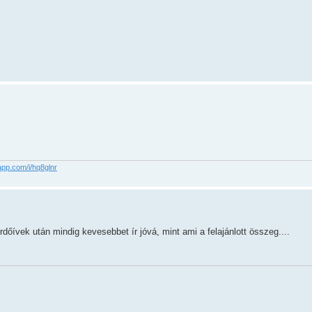
app.com/i/hq8glnr
rdőívek után mindig kevesebbet ír jóvá, mint ami a felajánlott összeg....