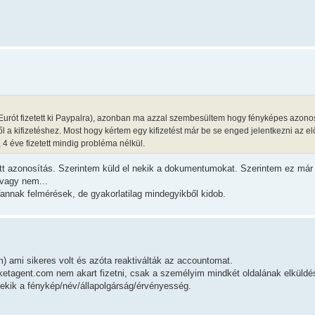
Eurót fizetett ki Paypalra), azonban ma azzal szembesültem hogy fényképes azonos
l a kifizetéshez. Most hogy kértem egy kifizetést már be se enged jelentkezni az el
4 éve fizetett mindig probléma nélkül.
ett azonosítás. Szerintem küld el nekik a dokumentumokat. Szerintem ez már 
 vagy nem...
annak felmérések, de gyakorlatilag mindegyikből kidob.
m) ami sikeres volt és azóta reaktiválták az accountomat.
arketagent.com nem akart fizetni, csak a személyim mindkét oldalának elküldé
ekik a fénykép/név/állapolgárság/érvényesség.