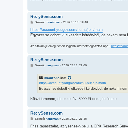
z
ó
l
á
s
Re: ySense.com
H
Szerző:
mrarizona
»
2026.05.18. 19:40
o
z
https://account.yougov.com/hu-hu/join/main
z
Egyszer se dobott ki elkezdett kérdőívből, de nekem nem i
á
s
z
ó
Az általam jelenleg ismert legjobb internetmegosztós app -
https://earn
l
á
s
Re: ySense.com
H
Szerző:
hangman
»
2026.05.18. 22:00
o
z
z
mrarizona
írta:
á
s
https://account.yougov.com/hu-hu/join/main
z
Egyszer se dobott ki elkezdett kérdőívből, de nekem nem 
ó
l
á
Köszi ismerem, de ezzel évi 8000 Ft sem jön össze.
s
Re: ySense.com
H
Szerző:
hangman
»
2026.05.19. 21:46
o
z
Friss tapasztalat, az ysense-n belül a CPX Research Surve