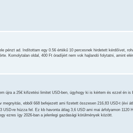
fele pénzt ad. Indítottam egy 0.56 értékű 10 percesnek hirdetett kérdőívet, ro
rte. Komolytalan oldal, 400 Ft óradíjért nem vok hajlandó folytatni, amint elé
em újra a 25€ kifizetési limitet USD-ben, úgyhogy ki is kértem és ezzel én is 
ív megnyitás, ebből 668 befejezett ami fizetett összesen 216,83 USD-t (évi á
53 USD-re húzza fel. Ez kb havonta átlag 3,6 USD ami mai árfolyamon 1120 
egy ezres így 2026-ban a jelenlegi gazdasági körülmények között.