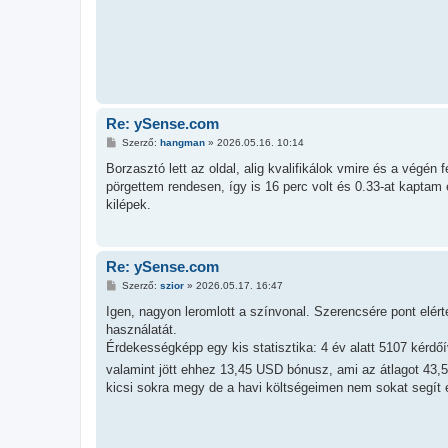
á
s
Re: ySense.com
H
Szerző:
hangman
»
2026.05.16. 10:14
o
z
Borzasztó lett az oldal, alig kvalifikálok vmire és a végén 
z
pörgettem rendesen, így is 16 perc volt és 0.33-at kaptam é
á
s
kilépek.
z
ó
l
á
s
Re: ySense.com
H
Szerző:
szior
»
2026.05.17. 16:47
o
z
Igen, nagyon leromlott a színvonal. Szerencsére pont elért
z
használatát.
á
s
Érdekességképp egy kis statisztika: 4 év alatt 5107 kérdő
z
valamint jött ehhez 13,45 USD bónusz, ami az átlagot 43,
ó
l
kicsi sokra megy de a havi költségeimen nem sokat segít 
á
s