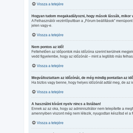
Vissza a tetejére
Hogyan tudom megakadályozni, hogy mások lássák, mikor 
A Felhasználói vezérlőpultban a „Fórum beállítások” menüpont ala
jelen vagy-e.
Vissza a tetejére
Nem pontos az idő!
Feltehetően az időpontok más időzóna szerint kerülnek megjele
vedd figyelembe, hogy az időzónát – mint a legtöbb más felhaszn
Vissza a tetejére
Megváltoztattam az időzónát, de még mindig pontatlan az idő
Ha biztos vagy benne, hogy helyes időzónát adtál meg, de az idő
Vissza a tetejére
A használni kívánt nyelv nincs a listában!
Ennek az az oka, hogy az adminisztrátor nem telepítette a megf
amennyiben viszont még nem létezik, nyugodtan készítsd el a for
Vissza a tetejére