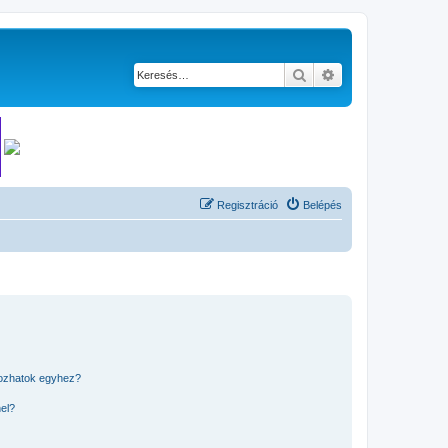
Keresés
Részletes keresés
Regisztráció
Belépés
kozhatok egyhez?
nel?