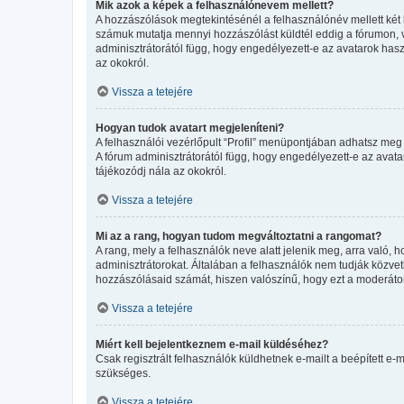
Mik azok a képek a felhasználónevem mellett?
A hozzászólások megtekintésénél a felhasználónév mellett két 
számuk mutatja mennyi hozzászólást küldtél eddig a fórumon, v
adminisztrátorától függ, hogy engedélyezett-e az avatarok haszn
az okokról.
Vissza a tetejére
Hogyan tudok avatart megjeleníteni?
A felhasználói vezérlőpult “Profil” menüpontjában adhatsz meg 
A fórum adminisztrátorától függ, hogy engedélyezett-e az avatar
tájékozódj nála az okokról.
Vissza a tetejére
Mi az a rang, hogyan tudom megváltoztatni a rangomat?
A rang, mely a felhasználók neve alatt jelenik meg, arra való
adminisztrátorokat. Általában a felhasználók nem tudják közvetl
hozzászólásaid számát, hiszen valószínű, hogy ezt a moderátor
Vissza a tetejére
Miért kell bejelentkeznem e-mail küldéséhez?
Csak regisztrált felhasználók küldhetnek e-mailt a beépített e-
szükséges.
Vissza a tetejére