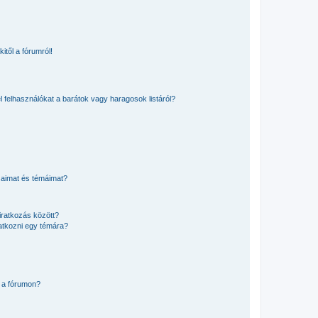
itől a fórumról!
el felhasználókat a barátok vagy haragosok listáról?
saimat és témáimat?
iratkozás között?
atkozni egy témára?
 a fórumon?