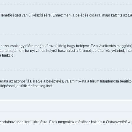
 lehetőséged van új készítésére. Ehhez menj a belépés oldalra, majd kattints az
El
ndszer csak egy előre meghatározott ideig hagy belépve. Ez a viselkedés meggátolj
ta nem ajánlott, ha nyilvános helyről használod a fórumot, például könyvtárból, in
 funkció.
 feladata az azonosítás, illetve a beléptetés, valamint – ha a fórum tulajdonosa beá
épéssel, a sütik törlése segíthet.
z adatbázisban kerül tárolásra. Ezek megváltoztatásához kattints a
Felhasználói ve