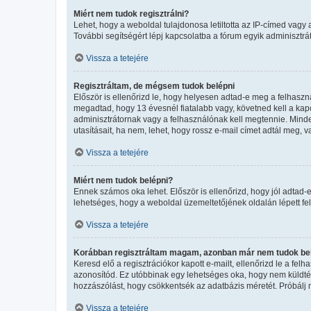
Miért nem tudok regisztrálni?
Lehet, hogy a weboldal tulajdonosa letiltotta az IP-címed vagy a 
További segítségért lépj kapcsolatba a fórum egyik adminisztrát
Vissza a tetejére
Regisztráltam, de mégsem tudok belépni
Először is ellenőrizd le, hogy helyesen adtad-e meg a felhasz
megadtad, hogy 13 évesnél fiatalabb vagy, követned kell a kapo
adminisztrátornak vagy a felhasználónak kell megtennie. Minden
utasításait, ha nem, lehet, hogy rossz e-mail címet adtál meg,
Vissza a tetejére
Miért nem tudok belépni?
Ennek számos oka lehet. Először is ellenőrizd, hogy jól adtad-e
lehetséges, hogy a weboldal üzemeltetőjének oldalán lépett fel
Vissza a tetejére
Korábban regisztráltam magam, azonban már nem tudok bel
Keresd elő a regisztrációkor kapott e-mailt, ellenőrizd le a fel
azonosítód. Ez utóbbinak egy lehetséges oka, hogy nem küldtél
hozzászólást, hogy csökkentsék az adatbázis méretét. Próbálj m
Vissza a tetejére