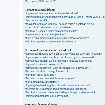
Mit csinál a „Sütik törlése”?
Felhasználói beállítások
Hogyan tudom megváltoztatni a beállításaimat?
Hogyan tudom megakadályozni, hogy mások lássák, mikor vagyok jel
Nem pontos az idő!
Megváltoztattam az időzónát, de még mindig pontatlan az idő!
A használni kívánt nyelv nincs a listában!
Mik azok a képek a felhasználónevem mellett?
Hogyan tudok avatart megjeleníteni?
Mi az a rang, hogyan tudom megváltoztatni a rangomat?
Miért kell bejelentkeznem e-mail küldéséhez?
Hozzászólással kapcsolatos kérdések
Hogyan készíthetek egy új témát vagy válaszolhatok egy témában?
Hogyan szerkeszthetek, illetve törölhetek egy hozzászólást?
Hogyan csatolhatom az aláírásomat a hozzászólásomhoz?
Hogyan készíthetek szavazást?
Hogyan szerkeszthetek vagy törölhetek egy szavazást?
Miért nem férek hozzá egy fórumhoz?
Miért nem tudok szavazni?
Miért nem tudok hozzáadni csatolmányokat?
Miért kaptam figyelmeztetést?
Hogyan jelenthetek egy hozzászólást a moderátoroknak?
Mire való az „Elmentés” gomb hozzászólás küldésénél?
Miért kell a hozzászólásomat jóváhagynia egy moderátornak?
Hogyan ugraszthatok előre egy témát?
Formázás és téma típusok