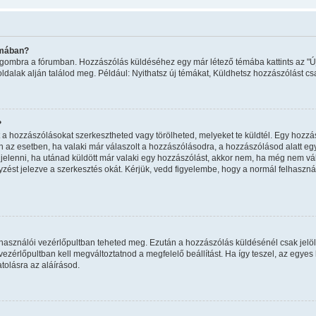
émában?
ma" gombra a fórumban. Hozzászólás küldéséhez egy már létező témába kattints az 
oldalak alján találod meg. Például: Nyithatsz új témákat, Küldhetsz hozzászólást cs
?
a hozzászólásokat szerkesztheted vagy törölheted, melyeket te küldtél. Egy hozzás
n az esetben, ha valaki már válaszolt a hozzászólásodra, a hozzászólásod alatt eg
egjelenni, ha utánad küldött már valaki egy hozzászólást, akkor nem, ha még nem vál
ést jelezve a szerkesztés okát. Kérjük, vedd figyelembe, hogy a normál felhaszn
felhasználói vezérlőpultban teheted meg. Ezután a hozzászólás küldésénél csak jelö
zérlőpultban kell megváltoztatnod a megfelelő beállítást. Ha így teszel, az egye
olásra az aláírásod.