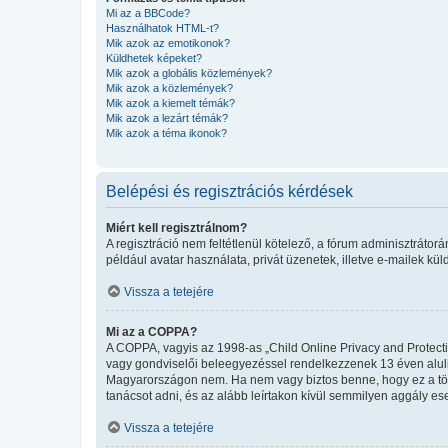
Mi az a BBCode?
Használhatok HTML-t?
Mik azok az emotikonok?
Küldhetek képeket?
Mik azok a globális közlemények?
Mik azok a közlemények?
Mik azok a kiemelt témák?
Mik azok a lezárt témák?
Mik azok a téma ikonok?
Belépési és regisztrációs kérdések
Miért kell regisztrálnom?
A regisztráció nem feltétlenül kötelező, a fórum adminisztráto
például avatar használata, privát üzenetek, illetve e-mailek kü
Vissza a tetejére
Mi az a COPPA?
A COPPA, vagyis az 1998-as „Child Online Privacy and Protecti
vagy gondviselői beleegyezéssel rendelkezzenek 13 éven aluli
Magyarországon nem. Ha nem vagy biztos benne, hogy ez a törvén
tanácsot adni, és az alább leírtakon kívül semmilyen aggály ese
Vissza a tetejére