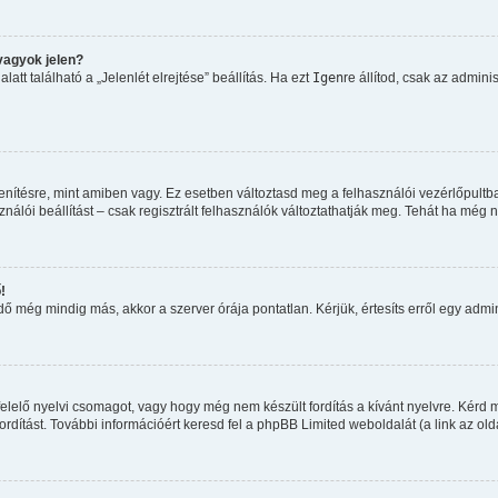
vagyok jelen?
tt található a „Jelenlét elrejtése” beállítás. Ha ezt
Igen
re állítod, csak az admini
nítésre, mint amiben vagy. Ez esetben változtasd meg a felhasználói vezérlőpultb
álói beállítást – csak regisztrált felhasználók változtathatják meg. Tehát ha még 
!
 még mindig más, akkor a szerver órája pontatlan. Kérjük, értesíts erről egy admini
elelő nyelvi csomagot, vagy hogy még nem készült fordítás a kívánt nyelvre. Kérd m
dítást. További információért keresd fel a phpBB Limited weboldalát (a link az oldal