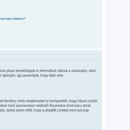
mmal kapcsolatban?
óval plusz lehetőségek is elérhetővé válnak a számodra, mint
igénybe, így javasoljuk, hogy éljél vele.
i törvény, mely megköveteli a honlapoktól, hogy írásos szülői
okban lévő szervereken működő fórumokra érvényes, tehát
ük, tartsd szem előtt, hogy a phpBB Limited nem tud jogi