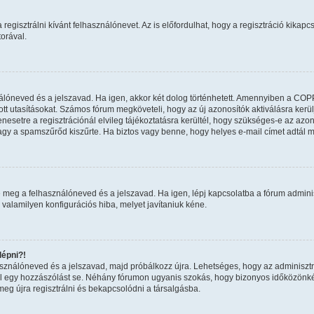
regisztrálni kívánt felhasználónevet. Az is előfordulhat, hogy a regisztráció kikapcs
orával.
nálóneved és a jelszavad. Ha igen, akkor két dolog történhetett. Amennyiben a COP
tt utasításokat. Számos fórum megköveteli, hogy az új azonosítók aktiválásra kerül
esetre a regisztrációnál elvileg tájékoztatásra kerültél, hogy szükséges-e az azon
 vagy a spamszűrőd kiszűrte. Ha biztos vagy benne, hogy helyes e-mail címet adtál 
 meg a felhasználóneved és a jelszavad. Ha igen, lépj kapcsolatba a fórum adminiszt
 valamilyen konfigurációs hiba, melyet javítaniuk kéne.
épni?!
használóneved és a jelszavad, majd próbálkozz újra. Lehetséges, hogy az adminisztrát
 egy hozzászólást se. Néhány fórumon ugyanis szokás, hogy bizonyos időközönként 
eg újra regisztrálni és bekapcsolódni a társalgásba.