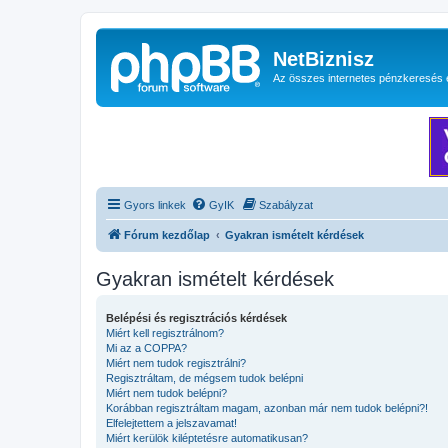
NetBiznisz
Az összes internetes pénzkeresés 
Gyors linkek
GyIK
Szabályzat
Fórum kezdőlap
Gyakran ismételt kérdések
Gyakran ismételt kérdések
Belépési és regisztrációs kérdések
Miért kell regisztrálnom?
Mi az a COPPA?
Miért nem tudok regisztrálni?
Regisztráltam, de mégsem tudok belépni
Miért nem tudok belépni?
Korábban regisztráltam magam, azonban már nem tudok belépni?!
Elfelejtettem a jelszavamat!
Miért kerülök kiléptetésre automatikusan?