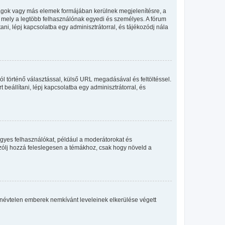
llagok vagy más elemek formájában kerülnek megjelenítésre, a
, mely a legtöbb felhasználónak egyedi és személyes. A fórum
ani, lépj kapcsolatba egy adminisztrátorral, és tájékozódj nála
ól történő választással, külső URL megadásával és feltöltéssel.
beállítani, lépj kapcsolatba egy adminisztrátorral, és
egyes felhasználókat, például a moderátorokat és
 szólj hozzá feleslegesen a témákhoz, csak hogy növeld a
 a névtelen emberek nemkívánt leveleinek elkerülése végett