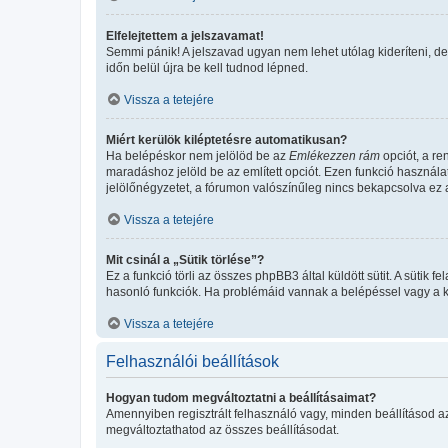
Elfelejtettem a jelszavamat!
Semmi pánik! A jelszavad ugyan nem lehet utólag kideríteni, de
időn belül újra be kell tudnod lépned.
Vissza a tetejére
Miért kerülök kiléptetésre automatikusan?
Ha belépéskor nem jelölöd be az
Emlékezzen rám
opciót, a re
maradáshoz jelöld be az említett opciót. Ezen funkció használa
jelölőnégyzetet, a fórumon valószínűleg nincs bekapcsolva ez a
Vissza a tetejére
Mit csinál a „Sütik törlése”?
Ez a funkció törli az összes phpBB3 által küldött sütit. A sütik
hasonló funkciók. Ha problémáid vannak a belépéssel vagy a kil
Vissza a tetejére
Felhasználói beállítások
Hogyan tudom megváltoztatni a beállításaimat?
Amennyiben regisztrált felhasználó vagy, minden beállításod a
megváltoztathatod az összes beállításodat.