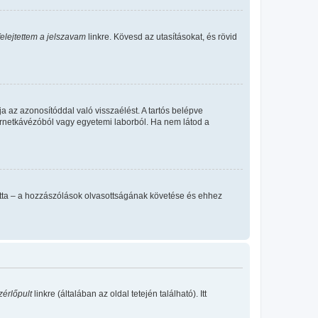
felejtettem a jelszavam
linkre. Kövesd az utasításokat, és rövid
a az azonosítóddal való visszaélést. A tartós belépve
ternetkávézóból vagy egyetemi laborból. Ha nem látod a
llította – a hozzászólások olvasottságának követése és ehhez
zérlőpult
linkre (általában az oldal tetején található). Itt