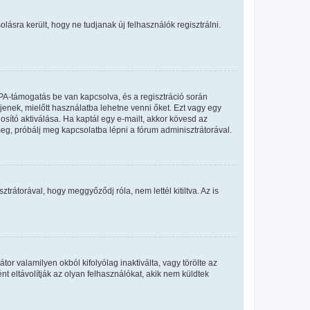
olásra került, hogy ne tudjanak új felhasználók regisztrálni.
PA-támogatás be van kapcsolva, és a regisztráció során
jenek, mielőtt használatba lehetne venni őket. Ezt vagy egy
osító aktiválása. Ha kaptál egy e-mailt, akkor kövesd az
meg, próbálj meg kapcsolatba lépni a fórum adminisztrátorával.
rátorával, hogy meggyőződj róla, nem lettél kitiltva. Az is
or valamilyen okból kifolyólag inaktiválta, vagy törölte az
eltávolítják az olyan felhasználókat, akik nem küldtek