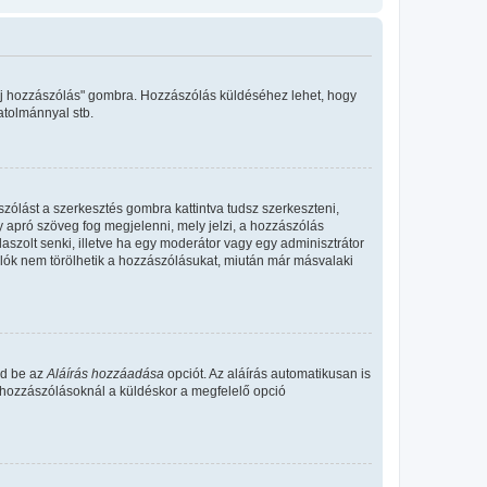
"Új hozzászólás" gombra. Hozzászólás küldéséhez lehet, hogy
atolmánnyal stb.
zólást a szerkesztés gombra kattintva tudsz szerkeszteni,
y apró szöveg fog megjelenni, mely jelzi, a hozzászólás
aszolt senki, illetve ha egy moderátor vagy egy adminisztrátor
álók nem törölhetik a hozzászólásukat, miután már másvalaki
ld be az
Aláírás hozzáadása
opciót. Az aláírás automatikusan is
s hozzászólásoknál a küldéskor a megfelelő opció