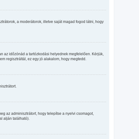
sztrátorok, a moderátorok, illetve saját magad fogod látni, hogy
an az időzónád a tartózkodási helyednek megfelelően. Kérjük,
nem regisztráltál, ez egy jó alakalom, hogy megtedd.
sztrátort.
eg az adminisztrátort, hogy telepítse a nyelvi csomagot,
 alján található).