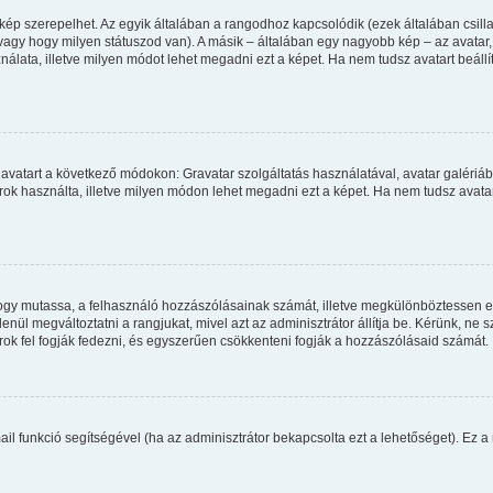
kép szerepelhet. Az egyik általában a rangodhoz kapcsolódik (ezek általában csi
agy hogy milyen státuszod van). A másik – általában egy nagyobb kép – az avatar
álata, illetve milyen módot lehet megadni ezt a képet. Ha nem tudsz avatart beállít
avatart a következő módokon: Gravatar szolgáltatás használatával, avatar galériáb
ok használta, illetve milyen módon lehet megadni ezt a képet. Ha nem tudsz avatart 
, hogy mutassa, a felhasználó hozzászólásainak számát, illetve megkülönböztessen 
enül megváltoztatni a rangjukat, mivel azt az adminisztrátor állítja be. Kérünk, ne
ok fel fogják fedezni, és egyszerűen csökkenteni fogják a hozzászólásaid számát.
mail funkció segítségével (ha az adminisztrátor bekapcsolta ezt a lehetőséget). Ez