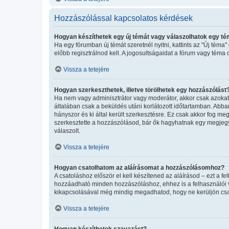
Hozzászólással kapcsolatos kérdések
Hogyan készíthetek egy új témát vagy válaszolhatok egy t
Ha egy fórumban új témát szeretnél nyitni, kattints az "Új té
előbb regisztrálnod kell. A jogosultságaidat a fórum vagy téma 
Vissza a tetejére
Hogyan szerkeszthetek, illetve törölhetek egy hozzászólást
Ha nem vagy adminisztrátor vagy moderátor, akkor csak azokat 
általában csak a beküldés utáni korlátozott időtartamban. Abba
hányszor és ki által került szerkesztésre. Ez csak akkor fog m
szerkesztette a hozzászólásod, bár ők hagyhatnak egy megjegyz
válaszolt.
Vissza a tetejére
Hogyan csatolhatom az aláírásomat a hozzászólásomhoz?
A csatoláshoz először el kell készítened az aláírásod – ezt a 
hozzáadható minden hozzászóláshoz, ehhez is a felhasználói ve
kikapcsolásával még mindig megadhatod, hogy ne kerüljön csat
Vissza a tetejére
Hogyan készíthetek szavazást?