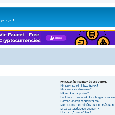
egy helyen!
Felhasználói szintek és csoportok
Kik azok az adminisztrátorok?
Kik azok a moderátorok?
Mik azok a csoportok?
Hol látom a csoportokat, és hogyan csatla
Hogyan lehetek csoportvezető?
Miért jelenik meg néhány csoport más szín
Mi az az „elsődleges csoport”?
Mi az az „A csapat” link?