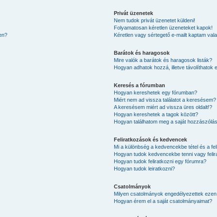
Privát üzenetek
Nem tudok privát üzenetet küldeni!
Folyamatosan kéretlen üzeneteket kapok!
en?
Kéretlen vagy sértegető e-mailt kaptam valak
Barátok és haragosok
Mire valók a barátok és haragosok listák?
Hogyan adhatok hozzá, illetve távolíthatok 
Keresés a fórumban
Hogyan kereshetek egy fórumban?
Miért nem ad vissza találatot a keresésem?
A keresésem miért ad vissza üres oldalt!?
Hogyan kereshetek a tagok között?
Hogyan találhatom meg a saját hozzászólá
Feliratkozások és kedvencek
Mi a különbség a kedvencekbe tétel és a fel
Hogyan tudok kedvencekbe tenni vagy felir
Hogyan tudok feliratkozni egy fórumra?
Hogyan tudok leiratkozni?
Csatolmányok
Milyen csatolmányok engedélyezettek ezen
Hogyan érem el a saját csatolmányaimat?