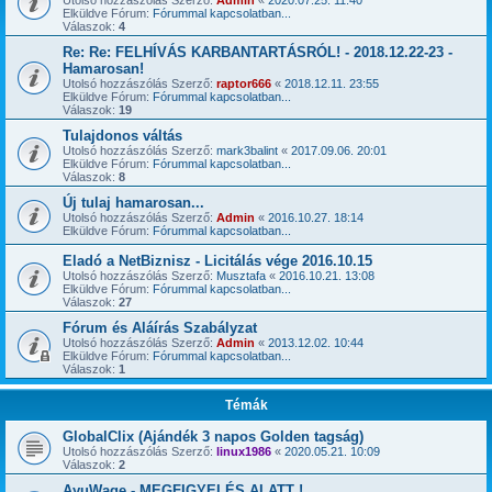
Utolsó hozzászólás Szerző:
Admin
«
2020.07.25. 11:40
Elküldve Fórum:
Fórummal kapcsolatban...
Válaszok:
4
Re: Re: FELHÍVÁS KARBANTARTÁSRÓL! - 2018.12.22-23 -
Hamarosan!
Utolsó hozzászólás Szerző:
raptor666
«
2018.12.11. 23:55
Elküldve Fórum:
Fórummal kapcsolatban...
Válaszok:
19
Tulajdonos váltás
Utolsó hozzászólás Szerző:
mark3balint
«
2017.09.06. 20:01
Elküldve Fórum:
Fórummal kapcsolatban...
Válaszok:
8
Új tulaj hamarosan...
Utolsó hozzászólás Szerző:
Admin
«
2016.10.27. 18:14
Elküldve Fórum:
Fórummal kapcsolatban...
Eladó a NetBiznisz - Licitálás vége 2016.10.15
Utolsó hozzászólás Szerző:
Musztafa
«
2016.10.21. 13:08
Elküldve Fórum:
Fórummal kapcsolatban...
Válaszok:
27
Fórum és Aláírás Szabályzat
Utolsó hozzászólás Szerző:
Admin
«
2013.12.02. 10:44
Elküldve Fórum:
Fórummal kapcsolatban...
Válaszok:
1
Témák
GlobalClix (Ajándék 3 napos Golden tagság)
Utolsó hozzászólás Szerző:
linux1986
«
2020.05.21. 10:09
Válaszok:
2
AyuWage - MEGFIGYELÉS ALATT !