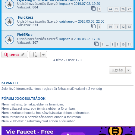
Utolsó hozzászólás Szerző:
kopasz
«
2019.07.02. 19:20
Válaszok:
804
1
24
25
26
27
…
Twickerz
Utolsó hozzászólás Szerző:
gaizkaneu
«
2018.03.05. 22:00
Válaszok:
373
1
10
11
12
13
…
Ref4Bux
Utolsó hozzászólás Szerző:
kopasz
«
2016.03.22. 17:26
Válaszok:
307
1
8
9
10
11
…
Új téma
4 téma • Oldal:
1
/
1
Ugrás
KI VAN ITT
Jelenlévő fórumozók: nincs regisztrált felhasználó valamint 2 vendég
FÓRUM JOGOSULTSÁGOK
Nem
nyithatsz témákat ebben a fórumban.
Nem
válaszolhatsz egy témára ebben a fórumban.
Nem
szerkesztheted a hozzászólásaidat ebben a fórumban.
Nem
törölheted a hozzászólásaidat ebben a fórumban.
Nem
küldhetsz csatolmányokat ebben a fórumban.