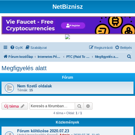
NetBiznisz
GyIK
Szabályzat
Regisztráció
Belépés
K
Fórum kezdőlap
Internetes Pénzkeresés
PTC (Paid To Click)
Megfigyelés alatt
e
Megfigyelés alatt
r
Fórum
e
s
Nem fizető oldalak
Témák:
15
é
s
Keresés
Részletes keresés
Új téma
4 téma • Oldal:
1
/
1
Közlemények
Fórum költözése 2020.07.23