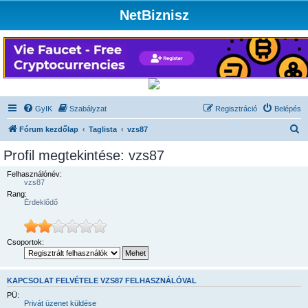
NetBiznisz
GyIK
Szabályzat
Regisztráció
Belépés
K
Fórum kezdőlap
Taglista
vzs87
e
Profil megtekintése: vzs87
r
Felhasználónév:
e
vzs87
Rang:
s
Érdeklődő
é
s
Csoportok:
KAPCSOLAT FELVÉTELE VZS87 FELHASZNÁLÓVAL
PÜ:
Privát üzenet küldése