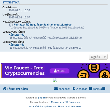
STATISZTIKA
Csatlakozott:
2016.02.01. 15:35
Utoljára aktív:
2025.09.14. 15:07
Hozzászólások száma:
57 |
Felhasználó hozzászólásainak megtekintése
(Az összes hozzászólás 0.06%-a / Naponta 0.01 hozzászólás)
Legaktívabb fórum:
Képfeltöltés
(15 hozzászólás / A felhasználó hozzászólásainak 26.32%-a)
Legaktívabb téma:
Képfeltöltés
(11 hozzászólás / A felhasználó hozzászólásainak 19.30%-a)
Ugrás
Fórum kezdőlap
Kapcsolat
A csapat
Taglista
Powered by
phpBB
® Forum Software © phpBB Limited
Magyar fordítás ©
Magyar phpBB Közösség
Adatvédelmi nyilatkozat
|
Használati feltételek