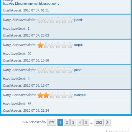
Honlap
http://pv12moneyinternet.blogspot.com/
Csatlakozott
2010.07.07. 01:31
Rang, Felhasználónév
jazmin
Hozzászólások
1
Csatlakozott
2010.07.07. 23:03
Rang, Felhasználónév
torpilla
Hozzászólások
20
Csatlakozott
2010.07.08. 10:56
Rang, Felhasználónév
pepe
Hozzászólások
0
Csatlakozott
2010.07.08. 16:07
Rang, Felhasználónév
lololala10
Hozzászólások
56
Csatlakozott
2010.07.08. 21:24
Oldal:
1
/
262
1
2
3
4
5
262
Következő
6537 felhasználó
…