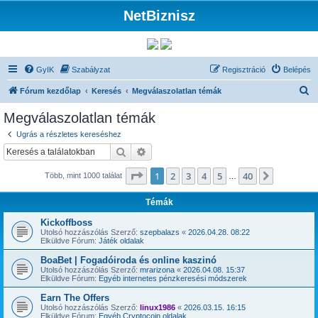
NetBiznisz
GyIK
Szabályzat
Regisztráció
Belépés
K
Fórum kezdőlap
Keresés
Megválaszolatlan témák
e
Megválaszolatlan témák
r
Ugrás a részletes kereséshez
e
Keresés
Részletes keresés
s
Oldal:
1
/
40
1
2
3
4
5
40
Következ
Több, mint 1000 találat
é
…
s
Témák
Kickoffboss
Utolsó hozzászólás Szerző:
szepbalazs
«
2026.04.28. 08:22
Elküldve Fórum:
Játék oldalak
BoaBet | Fogadóiroda és online kaszinó
Utolsó hozzászólás Szerző:
mrarizona
«
2026.04.08. 15:37
Elküldve Fórum:
Egyéb internetes pénzkeresési módszerek
Earn The Offers
Utolsó hozzászólás Szerző:
linux1986
«
2026.03.15. 16:15
Elküldve Fórum:
Egyéb Cryptocoin oldalak