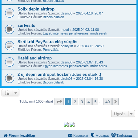
Elküldve Fórum:
Bitcoin oldalak
Solix depin airdrop
Utolsó hozzászólás Szerző:
dzsin03
«
2025.04.18. 20:07
Elküldve Fórum:
Bitcoin oldalak
surfvisits
Utolsó hozzászólás Szerző:
mpeti
«
2025.04.02. 11:00
Elküldve Fórum:
Egyéb internetes pénzkeresési módszerek
Skrill-ről PayPal-ra elég sürgős
Utolsó hozzászólás Szerző:
palatyim
«
2025.03.15. 20:50
Elküldve Fórum:
Pénzváltás
Hasbiland airdrop
Utolsó hozzászólás Szerző:
dzsin03
«
2025.03.07. 13:43
Elküldve Fórum:
Egyéb internetes pénzkeresési módszerek
2 uj depin airdropot hoztam 3dos es stark :)
Utolsó hozzászólás Szerző:
dzsin03
«
2025.03.04. 16:30
Elküldve Fórum:
Bitcoin oldalak
Oldal:
1
/
40
1
2
3
4
5
40
Következ
Több, mint 1000 találat
…
Ugrás
Fórum kezdőlap
Kapcsolat
A csapat
Taglista