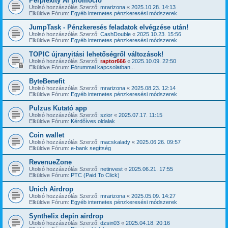
Perplexity AI promoció
Utolsó hozzászólás Szerző:
mrarizona
«
2025.10.28. 14:13
Elküldve Fórum:
Egyéb internetes pénzkeresési módszerek
JumpTask - Pénzkeresés feladatok elvégzése után!
Utolsó hozzászólás Szerző:
CashDouble
«
2025.10.23. 15:56
Elküldve Fórum:
Egyéb internetes pénzkeresési módszerek
TOPIC újranyitási lehetőségről változások!
Utolsó hozzászólás Szerző:
raptor666
«
2025.10.09. 22:50
Elküldve Fórum:
Fórummal kapcsolatban...
ByteBenefit
Utolsó hozzászólás Szerző:
mrarizona
«
2025.08.23. 12:14
Elküldve Fórum:
Egyéb internetes pénzkeresési módszerek
Pulzus Kutató app
Utolsó hozzászólás Szerző:
szior
«
2025.07.17. 11:15
Elküldve Fórum:
Kérdőíves oldalak
Coin wallet
Utolsó hozzászólás Szerző:
macskalady
«
2025.06.26. 09:57
Elküldve Fórum:
e-bank segítség
RevenueZone
Utolsó hozzászólás Szerző:
netinvest
«
2025.06.21. 17:55
Elküldve Fórum:
PTC (Paid To Click)
Unich Airdrop
Utolsó hozzászólás Szerző:
mrarizona
«
2025.05.09. 14:27
Elküldve Fórum:
Egyéb internetes pénzkeresési módszerek
Synthelix depin airdrop
Utolsó hozzászólás Szerző:
dzsin03
«
2025.04.18. 20:16