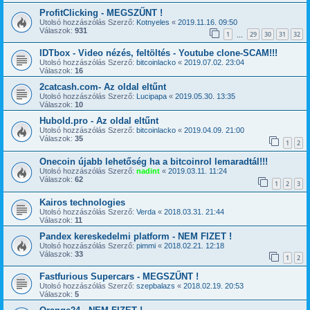
ProfitClicking - MEGSZŰNT !
Utolsó hozzászólás Szerző:
Kotnyeles
«
2019.11.16. 09:50
Válaszok:
931
1
29
30
31
32
…
IDTbox - Video nézés, feltöltés - Youtube clone-SCAM!!!
Utolsó hozzászólás Szerző:
bitcoinlacko
«
2019.07.02. 23:04
Válaszok:
16
2catcash.com- Az oldal eltűnt
Utolsó hozzászólás Szerző:
Lucipapa
«
2019.05.30. 13:35
Válaszok:
10
Hubold.pro - Az oldal eltűnt
Utolsó hozzászólás Szerző:
bitcoinlacko
«
2019.04.09. 21:00
Válaszok:
35
1
2
Onecoin újabb lehetőség ha a bitcoinrol lemaradtál!!!
Utolsó hozzászólás Szerző:
nadint
«
2019.03.11. 11:24
Válaszok:
62
1
2
3
Kairos technologies
Utolsó hozzászólás Szerző:
Verda
«
2018.03.31. 21:44
Válaszok:
11
Pandex kereskedelmi platform - NEM FIZET !
Utolsó hozzászólás Szerző:
pimmi
«
2018.02.21. 12:18
Válaszok:
33
1
2
Fastfurious Supercars - MEGSZŰNT !
Utolsó hozzászólás Szerző:
szepbalazs
«
2018.02.19. 20:53
Válaszok:
5