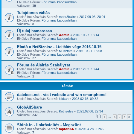
Elküldve Fórum:
Fórummal kapcsolatban...
Válaszok:
19
Tulajdonos váltás
Utolsó hozzászólás Szerző:
mark3balint
«
2017.09.06. 20:01
Elküldve Fórum:
Fórummal kapcsolatban...
Válaszok:
8
Új tulaj hamarosan...
Utolsó hozzászólás Szerző:
Admin
«
2016.10.27. 18:14
Elküldve Fórum:
Fórummal kapcsolatban...
Eladó a NetBiznisz - Licitálás vége 2016.10.15
Utolsó hozzászólás Szerző:
Musztafa
«
2016.10.21. 13:08
Elküldve Fórum:
Fórummal kapcsolatban...
Válaszok:
27
Fórum és Aláírás Szabályzat
Utolsó hozzászólás Szerző:
Admin
«
2013.12.02. 10:44
Elküldve Fórum:
Fórummal kapcsolatban...
Válaszok:
1
Témák
datebest.net - visit website and win smartphone!
Utolsó hozzászólás Szerző:
kikkan
«
2023.02.15. 09:32
GlobAllShare
Utolsó hozzászólás Szerző:
Kotnyeles
«
2021.02.06. 22:34
Válaszok:
237
1
5
6
7
8
…
Shink.in - linkrövidítés - Megszűnt
Utolsó hozzászólás Szerző:
raptor666
«
2020.04.28. 21:46
Válaszok:
7