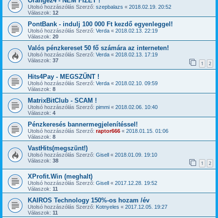
Orange24 - NEM FIZET !
Utolsó hozzászólás Szerző:
szepbalazs
«
2018.02.19. 20:52
Válaszok:
12
PontBank - indulj 100 000 Ft kezdő egyenleggel!
Utolsó hozzászólás Szerző:
Verda
«
2018.02.13. 22:19
Válaszok:
20
Valós pénzkereset 50 fő számára az interneten!
Utolsó hozzászólás Szerző:
Verda
«
2018.02.13. 17:19
Válaszok:
37
1
2
Hits4Pay - MEGSZŰNT !
Utolsó hozzászólás Szerző:
Verda
«
2018.02.10. 09:59
Válaszok:
8
MatrixBitClub - SCAM !
Utolsó hozzászólás Szerző:
pimmi
«
2018.02.06. 10:40
Válaszok:
4
Pénzkeresés bannermegjelenítéssel!
Utolsó hozzászólás Szerző:
raptor666
«
2018.01.15. 01:06
Válaszok:
8
VastHits(megszünt!)
Utolsó hozzászólás Szerző:
Gisell
«
2018.01.09. 19:10
Válaszok:
38
1
2
XProfit.Win (meghalt)
Utolsó hozzászólás Szerző:
Gisell
«
2017.12.28. 19:52
Válaszok:
11
KAIROS Technology 150%-os hozam /év
Utolsó hozzászólás Szerző:
Kotnyeles
«
2017.12.05. 19:27
Válaszok:
11