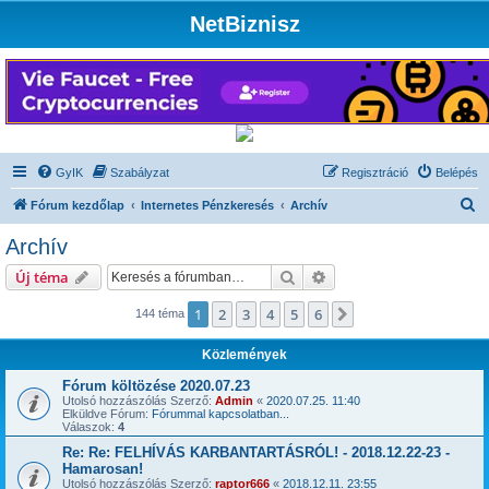
NetBiznisz
GyIK
Szabályzat
Regisztráció
Belépés
K
Fórum kezdőlap
Internetes Pénzkeresés
Archív
e
Archív
r
Keresés
Részletes keresés
Új téma
e
s
1
2
3
4
5
6
Következő
144 téma
é
Közlemények
s
Fórum költözése 2020.07.23
Utolsó hozzászólás Szerző:
Admin
«
2020.07.25. 11:40
Elküldve Fórum:
Fórummal kapcsolatban...
Válaszok:
4
Re: Re: FELHÍVÁS KARBANTARTÁSRÓL! - 2018.12.22-23 -
Hamarosan!
Utolsó hozzászólás Szerző:
raptor666
«
2018.12.11. 23:55