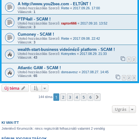
A http://www.you2bee.com - ELTŰNT !
Utolsó hozzászólás Szerző:
Rette
«
2017.09.26. 17:00
Válaszok:
1
PTP4all - SCAM !
Utolsó hozzászólás Szerző:
raptor666
«
2017.09.10. 13:52
Válaszok:
3
Cumoney - SCAM !
Utolsó hozzászólás Szerző:
Rette
«
2017.09.08. 22:42
Válaszok:
3
wealth-start-business videónéző platform - SCAM !
Utolsó hozzászólás Szerző:
Kotnyeles
«
2017.08.29. 21:33
Válaszok:
43
1
2
Atlantic GAM - SCAM !
Utolsó hozzászólás Szerző:
donsavesz
«
2017.08.27. 14:45
Válaszok:
65
1
2
3
Új téma
1
2
3
4
5
6
Következő
144 téma
Ugrás
KI VAN ITT
Jelenlévő fórumozók: nincs regisztrált felhasználó valamint 2 vendég
FÓRUM JOGOSULTSÁGOK