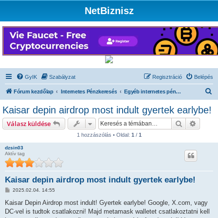
NetBiznisz
GyIK
Szabályzat
Regisztráció
Belépés
K
Fórum kezdőlap
Internetes Pénzkeresés
Egyéb internetes pénzkeresési módszerek
e
Kaisar depin airdrop most indult gyertek earlybe!
r
Keresés
Részlet
Válasz küldése
e
1 hozzászólás • Oldal:
1
/
1
s
dzsin03
é
Aktív tag
s
Kaisar depin airdrop most indult gyertek earlybe!
H
2025.02.04. 14:55
o
z
Kaisar Depin Airdrop most indult! Gyertek earlybe! Google, X.com, vagy
z
DC-vel is tudtok csatlakozni! Majd metamask walletet csatlakoztatni kell
á