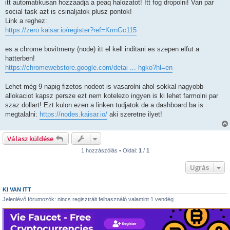
s
itt automatikusan hozzaadja a peaq halozatot! Itt fog dropolni! Van par
z
social task azt is csinaljatok plusz pontok!
ó
l
Link a reghez:
á
https://zero.kaisar.io/register?ref=KrrnGc115
s
es a chrome bovitmeny (node) itt el kell inditani es szepen elfut a
hatterben!
https://chromewebstore.google.com/detai ... hgko?hl=en
Lehet még 9 napig fizetos nodeot is vasarolni ahol sokkal nagyobb
allokaciot kapsz persze ezt nem kotelezo ingyen is ki lehet farmolni par
szaz dollart! Ezt kulon ezen a linken tudjatok de a dashboard ba is
megtalalni:
https://nodes.kaisar.io/
aki szeretne ilyet!
Válasz küldése
1 hozzászólás • Oldal:
1
/
1
Ugrás
KI VAN ITT
Jelenlévő fórumozók: nincs regisztrált felhasználó valamint 1 vendég