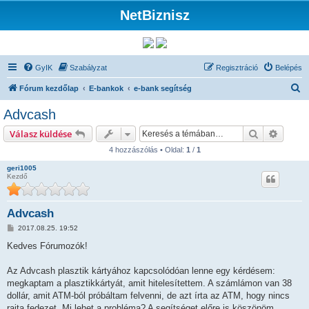
NetBiznisz
GyIK
Szabályzat
Regisztráció
Belépés
K
Fórum kezdőlap
E-bankok
e-bank segítség
e
Advcash
r
Keresés
Részlet
Válasz küldése
e
4 hozzászólás • Oldal:
1
/
1
s
geri1005
é
Kezdő
s
Advcash
H
2017.08.25. 19:52
o
z
Kedves Fórumozók!
z
á
s
Az Advcash plasztik kártyához kapcsolódóan lenne egy kérdésem:
z
megkaptam a plasztikkártyát, amit hitelesítettem. A számlámon van 38
ó
l
dollár, amit ATM-ból próbáltam felvenni, de azt írta az ATM, hogy nincs
á
rajta fedezet. Mi lehet a probléma? A segítséget előre is köszönöm.