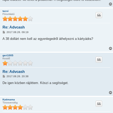
s
tacsi
Fórumlakó
Re: Advcash
H
2017.08.26. 09:19
o
z
A 38 dollárt nem kell az egyenlegedről áthelyezni a kártyádra?
z
á
s
z
ó
geri1005
l
Kezdő
á
s
Re: Advcash
H
2017.08.26. 20:38
o
z
De igen közben rájöttem. Köszi a segítséget.
z
á
s
z
ó
Katimama
l
Törzsvendég
á
s